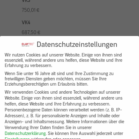
VK3
750,01 €
VK4
687,50 €
Datenschutzeinstellungen
VK5
875,01 €
Wir nutzen Cookies auf unserer Website. Einige von ihnen sind
essenziell, während andere uns helfen, diese Website und Ihre
Erfahrung zu verbessern.
VK7
Wenn Sie unter 16 Jahre alt sind und Ihre Zustimmung zu
625,00 €
freiwilligen Diensten geben möchten, müssen Sie Ihre
Erziehungsberechtigten um Erlaubnis bitten.
Gruppenprodukt
Wir verwenden Cookies und andere Technologien auf unserer
Website. Einige von ihnen sind essenziell, während andere uns
yosima_designputz_bigb
helfen, diese Website und Ihre Erfahrung zu verbessern.
Personenbezogene Daten können verarbeitet werden (z. B. IP-
Adressen), z. B. für personalisierte Anzeigen und Inhalte oder
Anzeigen- und Inhaltsmessung.
Weitere Informationen über die
Verwendung Ihrer Daten finden Sie in unserer
Datenschutzerklärung
.
Sie können Ihre Auswahl jederzeit unter