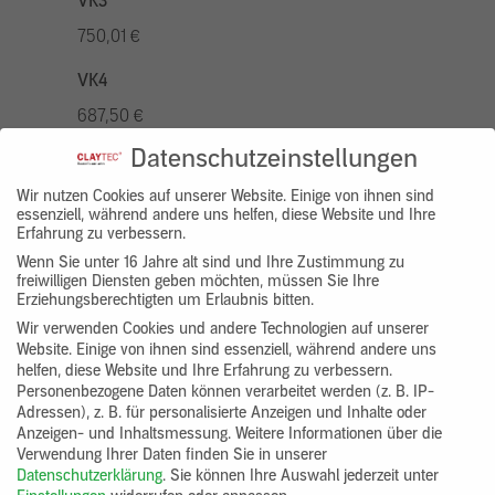
VK3
750,01 €
VK4
687,50 €
Datenschutzeinstellungen
VK5
875,01 €
Wir nutzen Cookies auf unserer Website. Einige von ihnen sind
essenziell, während andere uns helfen, diese Website und Ihre
Erfahrung zu verbessern.
VK7
Wenn Sie unter 16 Jahre alt sind und Ihre Zustimmung zu
625,00 €
freiwilligen Diensten geben möchten, müssen Sie Ihre
Erziehungsberechtigten um Erlaubnis bitten.
Gruppenprodukt
Wir verwenden Cookies und andere Technologien auf unserer
Website. Einige von ihnen sind essenziell, während andere uns
yosima_designputz_bigb
helfen, diese Website und Ihre Erfahrung zu verbessern.
Personenbezogene Daten können verarbeitet werden (z. B. IP-
Adressen), z. B. für personalisierte Anzeigen und Inhalte oder
Anzeigen- und Inhaltsmessung.
Weitere Informationen über die
Verwendung Ihrer Daten finden Sie in unserer
Datenschutzerklärung
.
Sie können Ihre Auswahl jederzeit unter