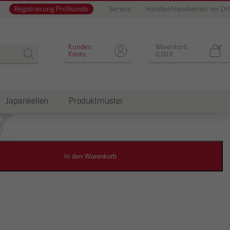
Registrierung Profikunde
Service
Händler/Handwerker vor Ort
Designputz
Kunden
Warenkorb
Konto
0,00
€
Japankellen
Produktmuster
dkosten
In den Warenkorb