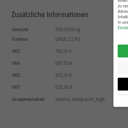
ihnen
zu ve
Adres
Zusätzliche Informationen
Inhal
in un
Einst
Gewicht
500,0000 kg
Farbton
GRGE 2.2 RS
VK3
750,01 €
VK4
687,50 €
VK5
875,01 €
VK7
625,00 €
Gruppenprodukt
yosima_designputz_bigb
Wenn 
möcht