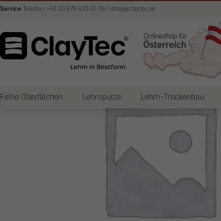
Service
Telefon: +43 (0) 676 430 45 94 / shop@claytec.at
Feine Oberflächen
Lehmputze
Lehm-Trockenbau