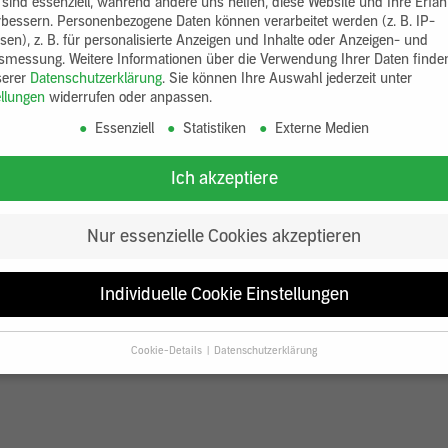
 sind essenziell, während andere uns helfen, diese Website und Ihre Erfa
rbessern.
Personenbezogene Daten können verarbeitet werden (z. B. IP-
sen), z. B. für personalisierte Anzeigen und Inhalte oder Anzeigen- und
tsmessung.
Weitere Informationen über die Verwendung Ihrer Daten finde
serer
Datenschutzerklärung
.
Sie können Ihre Auswahl jederzeit unter
ellungen
widerrufen oder anpassen.
Essenziell
Statistiken
Externe Medien
Ich akzeptiere
Nur essenzielle Cookies akzeptieren
Individuelle Cookie Einstellungen
Cookie-Details
Datenschutzerklärung
Datenschutzeinstellungen
Sie unter 16 Jahre alt sind und Ihre Zustimmung zu freiwilligen Diensten
en, müssen Sie Ihre Erziehungsberechtigten um Erlaubnis bitten.