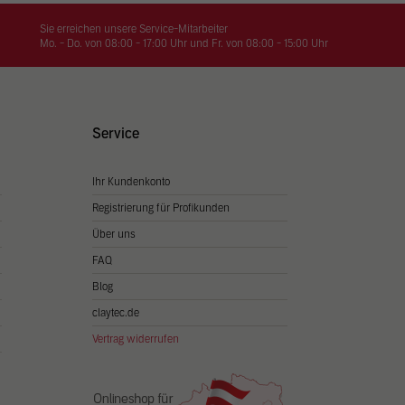
on
hrung
Sie erreichen unsere Service-Mitarbeiter
Mo. - Do. von 08:00 - 17:00 Uhr und Fr. von 08:00 - 15:00 Uhr
n Sie
igen
Service
Ihr Kundenkonto
Zurück
Registrierung für Profikunden
Über uns
FAQ
Blog
claytec.de
Vertrag widerrufen
Statistiken