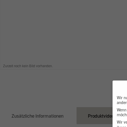
Zurzeit noch kein Bild vorhanden.
Wir n
ander
Wenn 
möcht
Zusätzliche Informationen
Produktvideo
Wir v