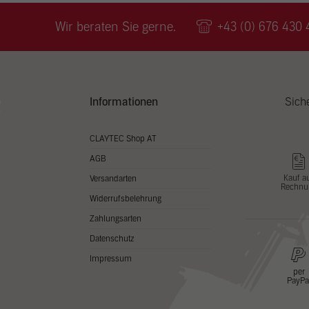
Wir v
ihnen
Wir beraten Sie gerne.
+43 (0) 676 430 
zu ve
Adres
Inhal
in un
Hier 
Zusti
Informationen
Sich
lasse
Al
CLAYTEC Shop AT
AGB
Nu
Kauf a
Versandarten
Rechnu
Daten
Widerrufsbelehrung
Esse
Zahlungsarten
Essen
Datenschutz
Funkt
Impressum
per
PayPa
Stat