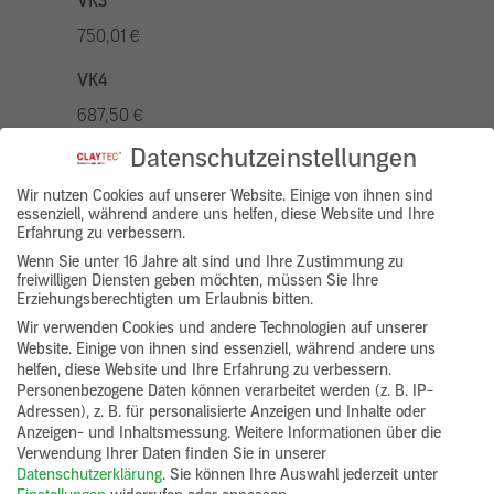
VK3
750,01 €
VK4
687,50 €
Datenschutzeinstellungen
VK5
875,01 €
Wir nutzen Cookies auf unserer Website. Einige von ihnen sind
essenziell, während andere uns helfen, diese Website und Ihre
Erfahrung zu verbessern.
VK7
Wenn Sie unter 16 Jahre alt sind und Ihre Zustimmung zu
625,00 €
freiwilligen Diensten geben möchten, müssen Sie Ihre
Erziehungsberechtigten um Erlaubnis bitten.
Gruppenprodukt
Wir verwenden Cookies und andere Technologien auf unserer
Website. Einige von ihnen sind essenziell, während andere uns
yosima_designputz_bigb
helfen, diese Website und Ihre Erfahrung zu verbessern.
Personenbezogene Daten können verarbeitet werden (z. B. IP-
Adressen), z. B. für personalisierte Anzeigen und Inhalte oder
Anzeigen- und Inhaltsmessung.
Weitere Informationen über die
Verwendung Ihrer Daten finden Sie in unserer
Datenschutzerklärung
.
Sie können Ihre Auswahl jederzeit unter