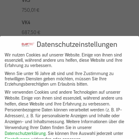
VK3
750,01 €
VK4
687,50 €
Datenschutzeinstellungen
VK5
875,01 €
Wir nutzen Cookies auf unserer Website. Einige von ihnen sind
essenziell, während andere uns helfen, diese Website und Ihre
Erfahrung zu verbessern.
VK7
Wenn Sie unter 16 Jahre alt sind und Ihre Zustimmung zu
625,00 €
freiwilligen Diensten geben möchten, müssen Sie Ihre
Erziehungsberechtigten um Erlaubnis bitten.
Gruppenprodukt
Wir verwenden Cookies und andere Technologien auf unserer
Website. Einige von ihnen sind essenziell, während andere uns
yosima_designputz_bigb
helfen, diese Website und Ihre Erfahrung zu verbessern.
Personenbezogene Daten können verarbeitet werden (z. B. IP-
Adressen), z. B. für personalisierte Anzeigen und Inhalte oder
Anzeigen- und Inhaltsmessung.
Weitere Informationen über die
Verwendung Ihrer Daten finden Sie in unserer
Datenschutzerklärung
.
Sie können Ihre Auswahl jederzeit unter