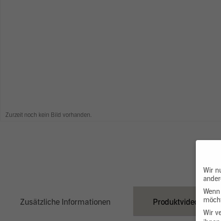
Zurzeit noch kein Bild vorhanden.
Wir n
ander
Wenn 
möcht
Zusätzliche Informationen
Produktvideo
Wir v