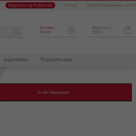
Registrierung Profikunde
Service
Händler/Handwerker vor Ort
Designputz
Kunden
Warenkorb
Konto
0,00
€
Japankellen
Produktmuster
dkosten
In den Warenkorb