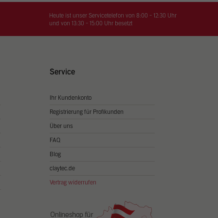
on
hrung
Heute ist unser Servicetelefon von 8:00 - 12:30 Uhr
und von 13:30 - 15:00 Uhr besetzt
n Sie
igen
Service
Ihr Kundenkonto
Zurück
Registrierung für Profikunden
Über uns
FAQ
Blog
claytec.de
Vertrag widerrufen
Statistiken