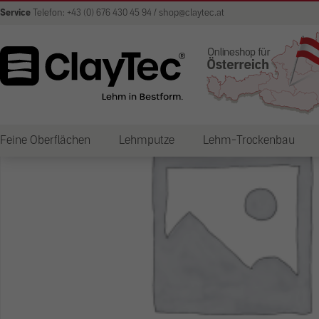
Service
Telefon: +43 (0) 676 430 45 94 / shop@claytec.at
Feine Oberflächen
Lehmputze
Lehm-Trockenbau