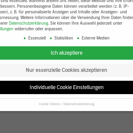
 sind essenziell, während andere uns helfen, diese Website und Ihre Erfa
rbessern.
Personenbezogene Daten können verarbeitet werden (z. B. IP-
sen), z. B. für personalisierte Anzeigen und Inhalte oder Anzeigen- und
tsmessung.
Weitere Informationen über die Verwendung Ihrer Daten finde
serer
Datenschutzerklärung
.
Sie können Ihre Auswahl jederzeit unter
ellungen
widerrufen oder anpassen.
Essenziell
Statistiken
Externe Medien
Ich akzeptiere
Nur essenzielle Cookies akzeptieren
Individuelle Cookie Einstellungen
Cookie-Details
Datenschutzerklärung
Datenschutzeinstellungen
Sie unter 16 Jahre alt sind und Ihre Zustimmung zu freiwilligen Diensten
en, müssen Sie Ihre Erziehungsberechtigten um Erlaubnis bitten.