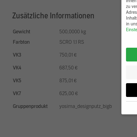
ihnen
zu ve
Adres
Zusätzliche Informationen
Inhal
in un
Einst
Gewicht
500,0000 kg
Farbton
SCRO 1.1 RS
VK3
750,01 €
VK4
687,50 €
VK5
875,01 €
VK7
625,00 €
Gruppenprodukt
yosima_designputz_bigb
Wenn 
möcht