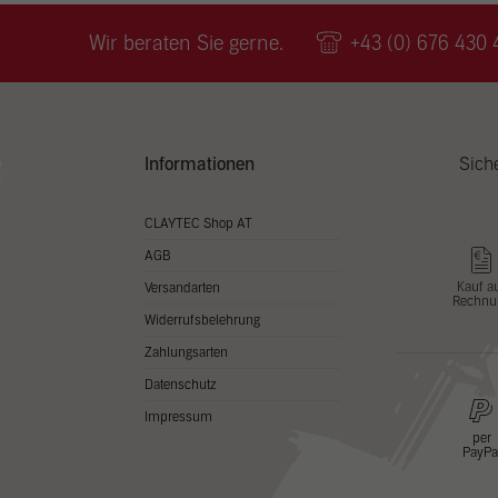
Wir v
ihnen
Wir beraten Sie gerne.
+43 (0) 676 430 
zu ve
Adres
Inhal
in un
Hier 
Zusti
Informationen
Sich
lasse
Al
CLAYTEC Shop AT
AGB
Nu
Kauf a
Versandarten
Rechnu
Daten
Widerrufsbelehrung
Esse
Zahlungsarten
Essen
Datenschutz
Funkt
Impressum
per
PayPa
Stat