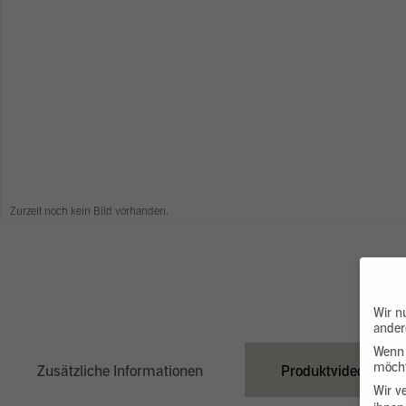
Zurzeit noch kein Bild vorhanden.
Wir n
ander
Wenn 
möcht
Zusätzliche Informationen
Produktvideo
Wir v