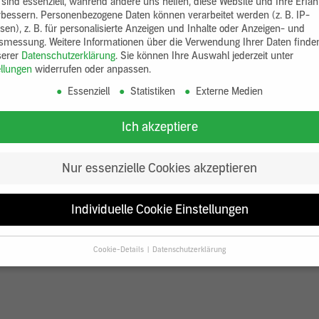
 sind essenziell, während andere uns helfen, diese Website und Ihre Erfa
rbessern.
Personenbezogene Daten können verarbeitet werden (z. B. IP-
sen), z. B. für personalisierte Anzeigen und Inhalte oder Anzeigen- und
tsmessung.
Weitere Informationen über die Verwendung Ihrer Daten finde
serer
Datenschutzerklärung
.
Sie können Ihre Auswahl jederzeit unter
ellungen
widerrufen oder anpassen.
Essenziell
Statistiken
Externe Medien
Ich akzeptiere
Nur essenzielle Cookies akzeptieren
Individuelle Cookie Einstellungen
Cookie-Details
Datenschutzerklärung
Datenschutzeinstellungen
Sie unter 16 Jahre alt sind und Ihre Zustimmung zu freiwilligen Diensten
en, müssen Sie Ihre Erziehungsberechtigten um Erlaubnis bitten.