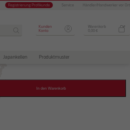
Registrierung Profikunde
Service
Händler/Handwerker vor Ort
Designputz
Kunden
Warenkorb
Konto
0,00
€
Japankellen
Produktmuster
dkosten
In den Warenkorb