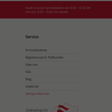
on
hrung
Heute ist unser Servicetelefon von 8:00 - 12:30 Uhr
und von 13:30 - 15:00 Uhr besetzt
n Sie
igen
Service
Ihr Kundenkonto
Zurück
Registrierung für Profikunden
Über uns
FAQ
Blog
claytec.de
Vertrag widerrufen
Statistiken