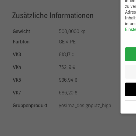
ihnen
zu ve
Adres
Zusätzliche Informationen
Inhal
in un
Einst
Gewicht
500,0000 kg
Farbton
GE 4 PE
VK3
818,17 €
VK4
752,19 €
VK5
936,94 €
VK7
686,20 €
Gruppenprodukt
yosima_designputz_bigb
Wenn 
möcht