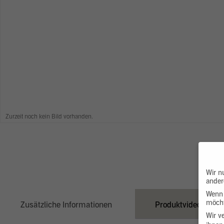
Zurzeit noch kein Bild vorhanden.
Wir n
ander
Wenn 
möcht
Zusätzliche Informationen
Produktvideo
Wir v