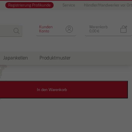
Registrierung Profikunde
Service
Händler/Handwerker vor Ort
Designputz
Kunden
Warenkorb
Konto
0,00
€
Japankellen
Produktmuster
dkosten
In den Warenkorb