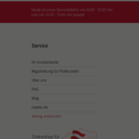
on
hrung
Heute ist unser Servicetelefon von 8:00 - 12:30 Uhr
und von 13:30 - 15:00 Uhr besetzt
n Sie
igen
Service
Ihr Kundenkonto
Zurück
Registrierung für Profikunden
Über uns
FAQ
Blog
claytec.de
Vertrag widerrufen
Statistiken