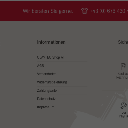
Wir v
ihnen
Wir beraten Sie gerne.
+43 (0) 676 430 
zu ve
Adres
Inhal
in un
Hier 
Zusti
Informationen
Sich
lasse
Al
CLAYTEC Shop AT
AGB
Nu
Kauf a
Versandarten
Rechnu
Daten
Widerrufsbelehrung
Esse
Zahlungsarten
Essen
Datenschutz
Funkt
Impressum
per
PayPa
Stat