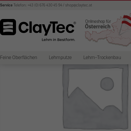
Service
Telefon: +43 (0) 676 430 45 94 / shop@claytec.at
Feine Oberflächen
Lehmputze
Lehm-Trockenbau