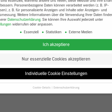
 sind essenziell, während andere uns helfen, diese Website und Ihre Erfa
rbessern.
Personenbezogene Daten können verarbeitet werden (z. B. IP-
sen), z. B. für personalisierte Anzeigen und Inhalte oder Anzeigen- und
tsmessung.
Weitere Informationen über die Verwendung Ihrer Daten finde
serer
Datenschutzerklärung
.
Sie können Ihre Auswahl jederzeit unter
ellungen
widerrufen oder anpassen.
Essenziell
Statistiken
Externe Medien
Ich akzeptiere
Nur essenzielle Cookies akzeptieren
Individuelle Cookie Einstellungen
Cookie-Details
Datenschutzerklärung
Datenschutzeinstellungen
Sie unter 16 Jahre alt sind und Ihre Zustimmung zu freiwilligen Diensten
en, müssen Sie Ihre Erziehungsberechtigten um Erlaubnis bitten.