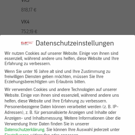
VK3
818,17 €
VK4
752,19 €
Datenschutzeinstellungen
VK5
936,94 €
Wir nutzen Cookies auf unserer Website. Einige von ihnen sind
essenziell, während andere uns helfen, diese Website und Ihre
Erfahrung zu verbessern.
VK7
Wenn Sie unter 16 Jahre alt sind und Ihre Zustimmung zu
686,20 €
freiwilligen Diensten geben möchten, müssen Sie Ihre
Erziehungsberechtigten um Erlaubnis bitten.
Gruppenprodukt
Wir verwenden Cookies und andere Technologien auf unserer
Website. Einige von ihnen sind essenziell, während andere uns
yosima_designputz_bigb
helfen, diese Website und Ihre Erfahrung zu verbessern.
Personenbezogene Daten können verarbeitet werden (z. B. IP-
Adressen), z. B. für personalisierte Anzeigen und Inhalte oder
Anzeigen- und Inhaltsmessung.
Weitere Informationen über die
Verwendung Ihrer Daten finden Sie in unserer
Datenschutzerklärung
.
Sie können Ihre Auswahl jederzeit unter