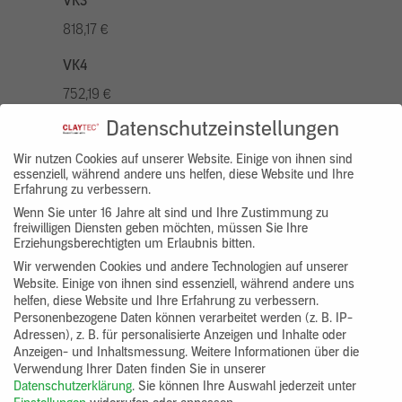
VK3
818,17 €
VK4
752,19 €
Datenschutzeinstellungen
VK5
936,94 €
Wir nutzen Cookies auf unserer Website. Einige von ihnen sind
essenziell, während andere uns helfen, diese Website und Ihre
Erfahrung zu verbessern.
VK7
Wenn Sie unter 16 Jahre alt sind und Ihre Zustimmung zu
686,20 €
freiwilligen Diensten geben möchten, müssen Sie Ihre
Erziehungsberechtigten um Erlaubnis bitten.
Gruppenprodukt
Wir verwenden Cookies und andere Technologien auf unserer
Website. Einige von ihnen sind essenziell, während andere uns
yosima_designputz_bigb
helfen, diese Website und Ihre Erfahrung zu verbessern.
Personenbezogene Daten können verarbeitet werden (z. B. IP-
Adressen), z. B. für personalisierte Anzeigen und Inhalte oder
Anzeigen- und Inhaltsmessung.
Weitere Informationen über die
Verwendung Ihrer Daten finden Sie in unserer
Datenschutzerklärung
.
Sie können Ihre Auswahl jederzeit unter