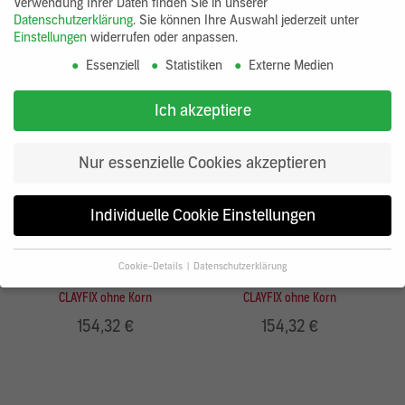
Verwendung Ihrer Daten finden Sie in unserer
Datenschutzerklärung
.
Sie können Ihre Auswahl jederzeit unter
Einstellungen
widerrufen oder anpassen.
Essenziell
Statistiken
Externe Medien
Ich akzeptiere
Nur essenzielle Cookies akzeptieren
Individuelle Cookie Einstellungen
Cookie-Details
Datenschutzerklärung
Datenschutzeinstellungen
CLAYFIX ohne Korn
CLAYFIX ohne Korn
Wenn Sie unter 16 Jahre alt sind und Ihre Zustimmung zu
154,32 €
154,32 €
freiwilligen Diensten geben möchten, müssen Sie Ihre
Erziehungsberechtigten um Erlaubnis bitten.
Wir verwenden Cookies und andere Technologien auf unserer
Website. Einige von ihnen sind essenziell, während andere uns