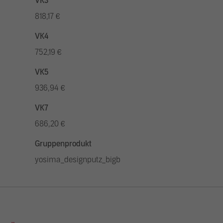
VK3
818,17 €
VK4
752,19 €
VK5
936,94 €
VK7
686,20 €
Gruppenprodukt
yosima_designputz_bigb