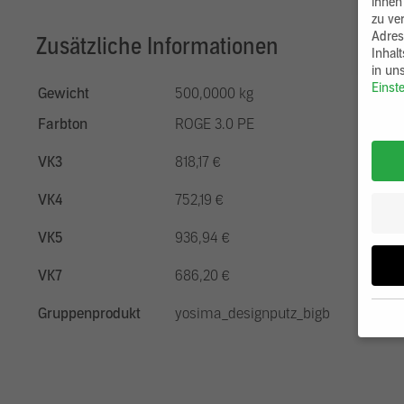
ihnen
zu ve
Adres
Zusätzliche Informationen
Inhal
in un
Einst
Gewicht
500,0000 kg
Farbton
ROGE 3.0 PE
VK3
818,17 €
VK4
752,19 €
VK5
936,94 €
VK7
686,20 €
Gruppenprodukt
yosima_designputz_bigb
Wenn 
möcht