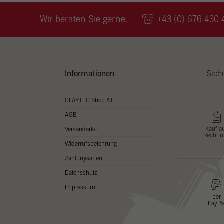
Wir v
ihnen
Wir beraten Sie gerne.
+43 (0) 676 430 
zu ve
Adres
Inhal
in un
Hier 
Zusti
Informationen
Sich
lasse
Al
CLAYTEC Shop AT
AGB
Nu
Kauf a
Versandarten
Rechnu
Daten
Widerrufsbelehrung
Esse
Zahlungsarten
Essen
Datenschutz
Funkt
Impressum
per
PayPa
Stat