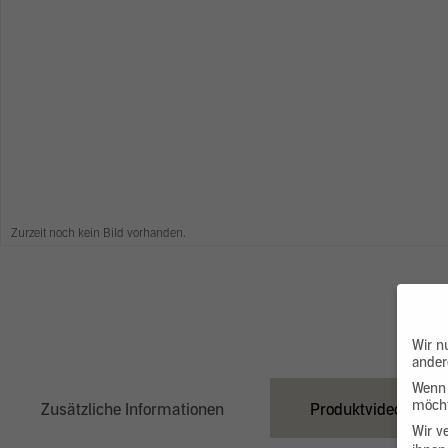
Zurzeit noch kein Bild vorhanden.
Wir n
ander
Wenn 
möcht
Zusätzliche Informationen
Produktvideo
Wir v