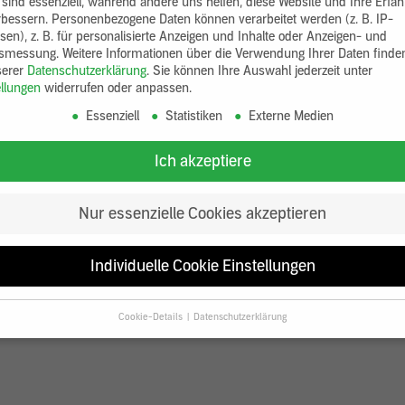
 sind essenziell, während andere uns helfen, diese Website und Ihre Erfa
rbessern.
Personenbezogene Daten können verarbeitet werden (z. B. IP-
sen), z. B. für personalisierte Anzeigen und Inhalte oder Anzeigen- und
tsmessung.
Weitere Informationen über die Verwendung Ihrer Daten finde
serer
Datenschutzerklärung
.
Sie können Ihre Auswahl jederzeit unter
ellungen
widerrufen oder anpassen.
Essenziell
Statistiken
Externe Medien
Ich akzeptiere
Nur essenzielle Cookies akzeptieren
Individuelle Cookie Einstellungen
Cookie-Details
Datenschutzerklärung
Datenschutzeinstellungen
Sie unter 16 Jahre alt sind und Ihre Zustimmung zu freiwilligen Diensten
en, müssen Sie Ihre Erziehungsberechtigten um Erlaubnis bitten.