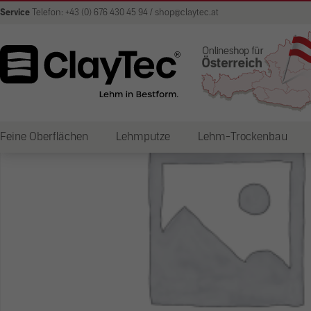
Service
Telefon: +43 (0) 676 430 45 94 / shop@claytec.at
Feine Oberflächen
Lehmputze
Lehm-Trockenbau