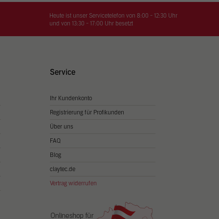
on
hrung
Heute ist unser Servicetelefon von 8:00 - 12:30 Uhr
und von 13:30 - 17:00 Uhr besetzt
n Sie
igen
Service
Ihr Kundenkonto
Zurück
Registrierung für Profikunden
Über uns
FAQ
Blog
claytec.de
Vertrag widerrufen
Statistiken