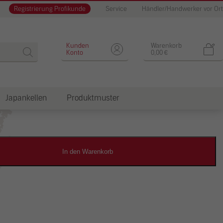
Registrierung Profikunde
Service
Händler/Handwerker vor Ort
Designputz
Kunden
Warenkorb
Konto
0,00
€
Japankellen
Produktmuster
dkosten
In den Warenkorb