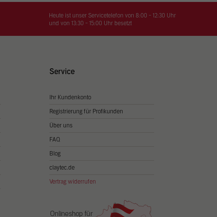
on
hrung
Heute ist unser Servicetelefon von 8:00 - 12:30 Uhr
und von 13:30 - 15:00 Uhr besetzt
n Sie
igen
Service
Ihr Kundenkonto
Zurück
Registrierung für Profikunden
Über uns
FAQ
Blog
claytec.de
Vertrag widerrufen
Statistiken