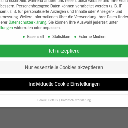
 sind essenziell, während andere uns helfen, diese Website und Ihre Erfa
rbessern.
Personenbezogene Daten können verarbeitet werden (z. B. IP-
sen), z. B. für personalisierte Anzeigen und Inhalte oder Anzeigen- und
tsmessung.
Weitere Informationen über die Verwendung Ihrer Daten finde
serer
Datenschutzerklärung
.
Sie können Ihre Auswahl jederzeit unter
ellungen
widerrufen oder anpassen.
Essenziell
Statistiken
Externe Medien
Ich akzeptiere
Nur essenzielle Cookies akzeptieren
Individuelle Cookie Einstellungen
Cookie-Details
Datenschutzerklärung
Datenschutzeinstellungen
Sie unter 16 Jahre alt sind und Ihre Zustimmung zu freiwilligen Diensten
en, müssen Sie Ihre Erziehungsberechtigten um Erlaubnis bitten.