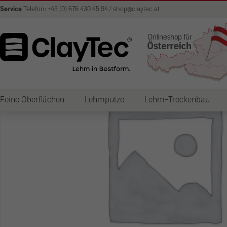
Service
Telefon: +43 (0) 676 430 45 94 / shop@claytec.at
Feine Oberflächen
Lehmputze
Lehm-Trockenbau