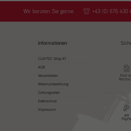
Wir v
ihnen
Wir beraten Sie gerne.
+43 (0) 676 430 
zu ve
Adres
Inhal
in un
Hier 
Zusti
Informationen
Sich
lasse
Al
CLAYTEC Shop AT
AGB
Nu
Kauf a
Versandarten
Rechnu
Daten
Widerrufsbelehrung
Esse
Zahlungsarten
Essen
Datenschutz
Funkt
Impressum
per
PayPa
Stat