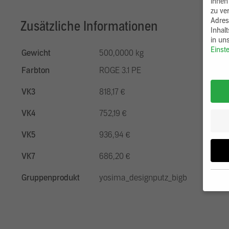
ihnen
zu ve
Adres
Zusätzliche Informationen
Inhal
in un
Einst
Gewicht
500,0000 kg
Farbton
ROGE 3.1 PE
VK3
818,17 €
VK4
752,19 €
VK5
936,94 €
VK7
686,20 €
Gruppenprodukt
yosima_designputz_bigb
Wenn 
möcht