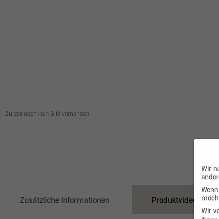
Zurzeit noch kein Bild vorhanden.
Wir n
ander
Wenn 
möcht
Zusätzliche Informationen
Produktvideo
Wir v