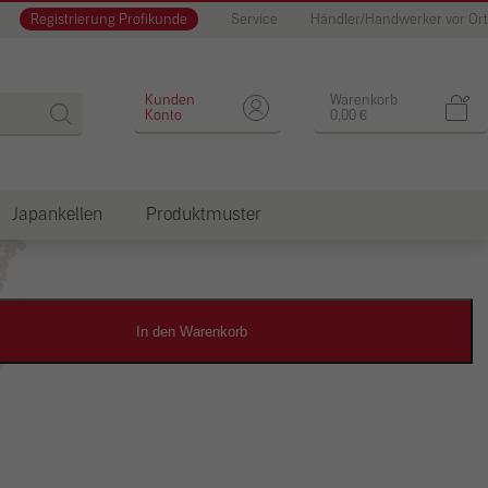
Registrierung Profikunde
Service
Händler/Handwerker vor Ort
Designputz
Kunden
Warenkorb
Konto
0,00
€
Japankellen
Produktmuster
dkosten
In den Warenkorb