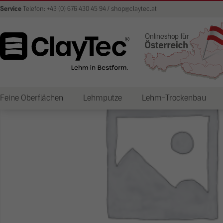
Service
Telefon: +43 (0) 676 430 45 94 / shop@claytec.at
Feine Oberflächen
Lehmputze
Lehm-Trockenbau