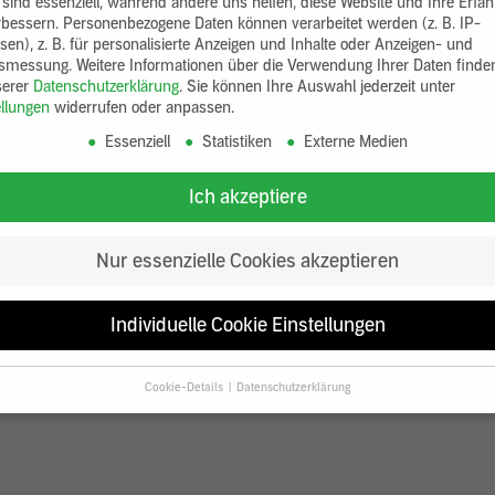
 sind essenziell, während andere uns helfen, diese Website und Ihre Erfa
rbessern.
Personenbezogene Daten können verarbeitet werden (z. B. IP-
sen), z. B. für personalisierte Anzeigen und Inhalte oder Anzeigen- und
tsmessung.
Weitere Informationen über die Verwendung Ihrer Daten finde
serer
Datenschutzerklärung
.
Sie können Ihre Auswahl jederzeit unter
ellungen
widerrufen oder anpassen.
Essenziell
Statistiken
Externe Medien
Ich akzeptiere
Nur essenzielle Cookies akzeptieren
Individuelle Cookie Einstellungen
Cookie-Details
Datenschutzerklärung
Datenschutzeinstellungen
Sie unter 16 Jahre alt sind und Ihre Zustimmung zu freiwilligen Diensten
en, müssen Sie Ihre Erziehungsberechtigten um Erlaubnis bitten.