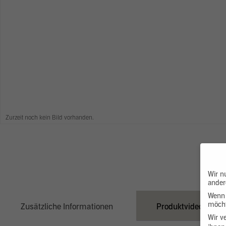
Zurzeit noch kein Bild vorhanden.
Wir n
ander
Wenn 
möcht
Zusätzliche Informationen
Produktvideo
Wir v