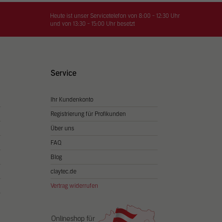
on
hrung
Heute ist unser Servicetelefon von 8:00 - 12:30 Uhr
und von 13:30 - 15:00 Uhr besetzt
n Sie
igen
Service
Ihr Kundenkonto
Zurück
Registrierung für Profikunden
Über uns
FAQ
Blog
claytec.de
Vertrag widerrufen
Statistiken