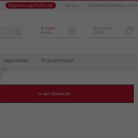
Registrierung Profikunde
Service
Händler/Handwerker vor Ort
Designputz
Kunden
Warenkorb
Konto
0,00
€
Japankellen
Produktmuster
dkosten
In den Warenkorb