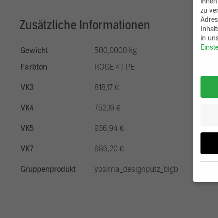
ihnen
zu ve
Adres
Zusätzliche Informationen
Inhal
in un
Einst
Gewicht
500,0000 kg
Farbton
ROGE 4.1 PE
VK3
818,17 €
VK4
752,19 €
VK5
936,94 €
VK7
686,20 €
Gruppenprodukt
yosima_designputz_bigb
Wenn 
möcht