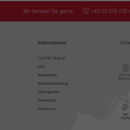
Wir v
ihnen
Wir beraten Sie gerne.
+43 (0) 676 430 
zu ve
Adres
Inhal
in un
Hier 
Zusti
Informationen
Sich
lasse
Al
CLAYTEC Shop AT
AGB
Nu
Kauf a
Versandarten
Rechnu
Daten
Widerrufsbelehrung
Esse
Zahlungsarten
Essen
Datenschutz
Funkt
Impressum
per
PayPa
Stat