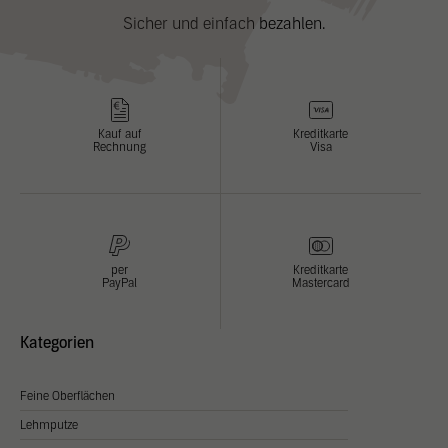
Anzeigen- und Inhaltsmessung.
Weitere Informationen über die
Sicher und einfach bezahlen.
Verwendung Ihrer Daten finden Sie in unserer
Datenschutzerklärung
.
Hier finden Sie eine Übersicht über alle verwendeten Cookies. Sie
können Ihre Zustimmung zu ganzen Kategorien geben oder sich
weitere Informationen anzeigen lassen und so nur bestimmte
Cookies auswählen.
Kauf auf
Kreditkarte
Rechnung
Visa
Alle akzeptieren
Einstellungen speichern & schließen
Nur essenzielle Cookies akzeptieren
Zurück
per
Kreditkarte
PayPal
Mastercard
Datenschutzeinstellungen
Essenziell (1)
Essenzielle Cookies ermöglichen grundlegende Funktionen und sind für die
Kategorien
einwandfreie Funktion der Website erforderlich.
Cookie Informationen anzeigen
Feine Oberflächen
Stati
Statistiken (2)
Lehmputze