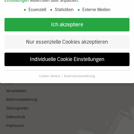
Einstellungen
widerrufen oder anpassen.
Wir beraten Sie gerne.
+43 (0) 676 430 45 94
Essenziell
Statistiken
Externe Medien
shop@claytec.at
Sie erreichen unsere Service-Mitarbeiter
Ich akzeptiere
Mo. - Do. von 08:00 - 17:00 Uhr und Fr. von 08:00 - 15:00 Uhr
Nur essenzielle Cookies akzeptieren
Informationen
Individuelle Cookie Einstellungen
CLAYTEC Shop AT
Cookie-Details
Datenschutzerklärung
Datenschutzeinstellungen
AGB
Versandarten
Wenn Sie unter 16 Jahre alt sind und Ihre Zustimmung zu
freiwilligen Diensten geben möchten, müssen Sie Ihre
Widerrufsbelehrung
Erziehungsberechtigten um Erlaubnis bitten.
Zahlungsarten
Wir verwenden Cookies und andere Technologien auf unserer
Website. Einige von ihnen sind essenziell, während andere uns
Datenschutz
helfen, diese Website und Ihre Erfahrung zu verbessern.
Impressum
Personenbezogene Daten können verarbeitet werden (z. B. IP-
Adressen), z. B. für personalisierte Anzeigen und Inhalte oder