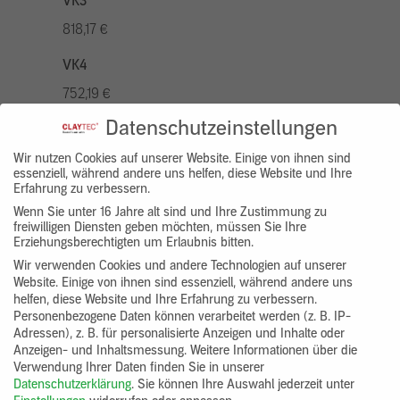
VK3
818,17 €
VK4
752,19 €
Datenschutzeinstellungen
VK5
936,94 €
Wir nutzen Cookies auf unserer Website. Einige von ihnen sind
essenziell, während andere uns helfen, diese Website und Ihre
Erfahrung zu verbessern.
VK7
Wenn Sie unter 16 Jahre alt sind und Ihre Zustimmung zu
686,20 €
freiwilligen Diensten geben möchten, müssen Sie Ihre
Erziehungsberechtigten um Erlaubnis bitten.
Gruppenprodukt
Wir verwenden Cookies und andere Technologien auf unserer
Website. Einige von ihnen sind essenziell, während andere uns
yosima_designputz_bigb
helfen, diese Website und Ihre Erfahrung zu verbessern.
Personenbezogene Daten können verarbeitet werden (z. B. IP-
Adressen), z. B. für personalisierte Anzeigen und Inhalte oder
Anzeigen- und Inhaltsmessung.
Weitere Informationen über die
Verwendung Ihrer Daten finden Sie in unserer
Datenschutzerklärung
.
Sie können Ihre Auswahl jederzeit unter