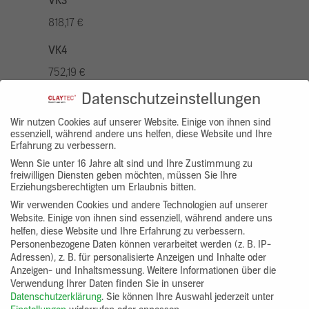
VK3
818,17 €
VK4
752,19 €
Datenschutzeinstellungen
VK5
936,94 €
Wir nutzen Cookies auf unserer Website. Einige von ihnen sind
essenziell, während andere uns helfen, diese Website und Ihre
Erfahrung zu verbessern.
VK7
Wenn Sie unter 16 Jahre alt sind und Ihre Zustimmung zu
686,20 €
freiwilligen Diensten geben möchten, müssen Sie Ihre
Erziehungsberechtigten um Erlaubnis bitten.
Gruppenprodukt
Wir verwenden Cookies und andere Technologien auf unserer
Website. Einige von ihnen sind essenziell, während andere uns
yosima_designputz_bigb
helfen, diese Website und Ihre Erfahrung zu verbessern.
Personenbezogene Daten können verarbeitet werden (z. B. IP-
Adressen), z. B. für personalisierte Anzeigen und Inhalte oder
Anzeigen- und Inhaltsmessung.
Weitere Informationen über die
Verwendung Ihrer Daten finden Sie in unserer
Datenschutzerklärung
.
Sie können Ihre Auswahl jederzeit unter