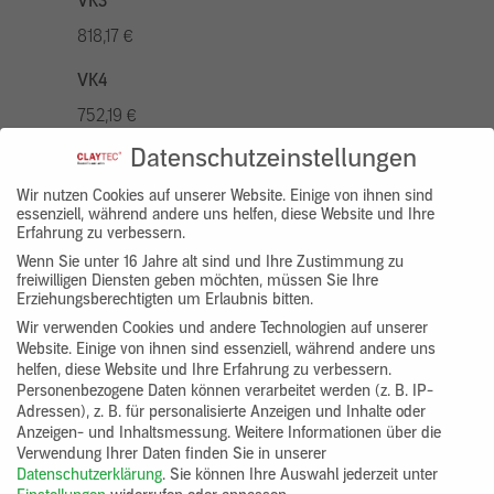
VK3
818,17 €
VK4
752,19 €
Datenschutzeinstellungen
VK5
936,94 €
Wir nutzen Cookies auf unserer Website. Einige von ihnen sind
essenziell, während andere uns helfen, diese Website und Ihre
Erfahrung zu verbessern.
VK7
Wenn Sie unter 16 Jahre alt sind und Ihre Zustimmung zu
686,20 €
freiwilligen Diensten geben möchten, müssen Sie Ihre
Erziehungsberechtigten um Erlaubnis bitten.
Gruppenprodukt
Wir verwenden Cookies und andere Technologien auf unserer
Website. Einige von ihnen sind essenziell, während andere uns
yosima_designputz_bigb
helfen, diese Website und Ihre Erfahrung zu verbessern.
Personenbezogene Daten können verarbeitet werden (z. B. IP-
Adressen), z. B. für personalisierte Anzeigen und Inhalte oder
Anzeigen- und Inhaltsmessung.
Weitere Informationen über die
Verwendung Ihrer Daten finden Sie in unserer
Datenschutzerklärung
.
Sie können Ihre Auswahl jederzeit unter