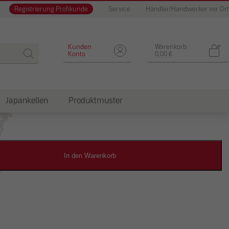
Registrierung Profikunde
Service
Händler/Handwerker vor Ort
Designputz
Kunden
Warenkorb
Konto
0,00
€
Japankellen
Produktmuster
dkosten
In den Warenkorb