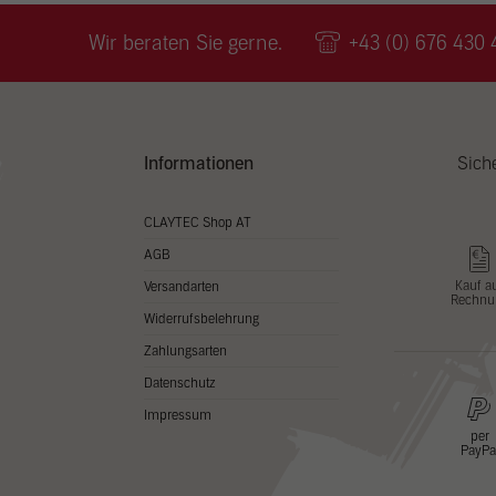
Wir v
ihnen
Wir beraten Sie gerne.
+43 (0) 676 430 
zu ve
Adres
Inhal
in un
Hier 
Zusti
Informationen
Sich
lasse
Al
CLAYTEC Shop AT
AGB
Nu
Kauf a
Versandarten
Rechnu
Daten
Widerrufsbelehrung
Esse
Zahlungsarten
Essen
Datenschutz
Funkt
Impressum
per
PayPa
Stat