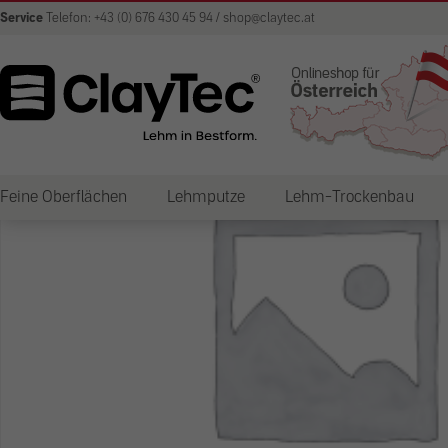
Service
Telefon: +43 (0) 676 430 45 94 / shop@claytec.at
Feine Oberflächen
Lehmputze
Lehm-Trockenbau