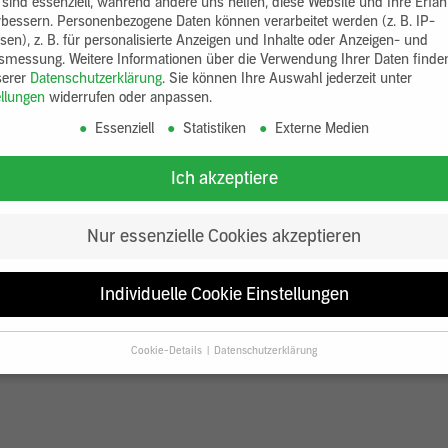
 sind essenziell, während andere uns helfen, diese Website und Ihre Erfa
rbessern.
Personenbezogene Daten können verarbeitet werden (z. B. IP-
sen), z. B. für personalisierte Anzeigen und Inhalte oder Anzeigen- und
tsmessung.
Weitere Informationen über die Verwendung Ihrer Daten finde
serer
Datenschutzerklärung
.
Sie können Ihre Auswahl jederzeit unter
ellungen
widerrufen oder anpassen.
Essenziell
Statistiken
Externe Medien
Ich akzeptiere
Nur essenzielle Cookies akzeptieren
Individuelle Cookie Einstellungen
Cookie-Details
Datenschutzerklärung
Datenschutzeinstellungen
Sie unter 16 Jahre alt sind und Ihre Zustimmung zu freiwilligen Diensten
en, müssen Sie Ihre Erziehungsberechtigten um Erlaubnis bitten.