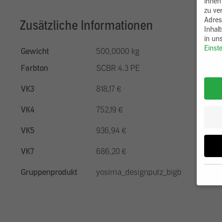
ihnen
zu ve
Adres
Zusätzliche Informationen
Inhal
in un
Einst
Gewicht
500,0000 kg
Farbton
SCBR 4.3 PE
VK3
818,17 €
VK4
752,19 €
VK5
936,94 €
VK7
686,20 €
Gruppenprodukt
yosima_designputz_bigb
Wenn 
möcht