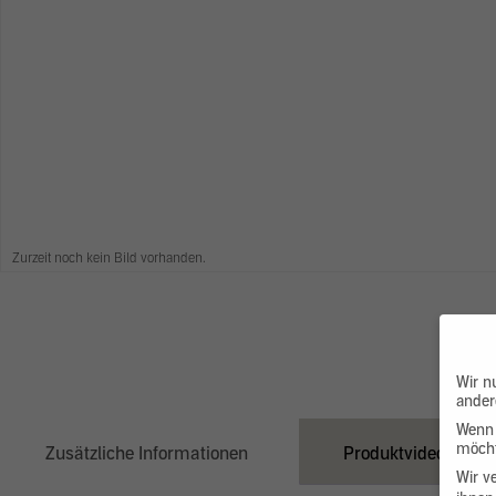
Zurzeit noch kein Bild vorhanden.
Wir n
ander
Wenn 
möcht
Zusätzliche Informationen
Produktvideo
Wir v