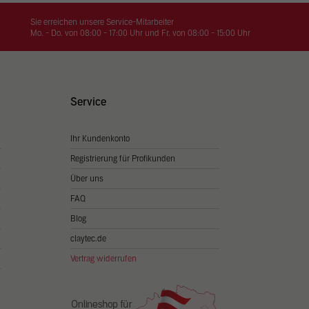
on
hrung
Sie erreichen unsere Service-Mitarbeiter
Mo. - Do. von 08:00 - 17:00 Uhr und Fr. von 08:00 - 15:00 Uhr
n Sie
igen
Service
Ihr Kundenkonto
Zurück
Registrierung für Profikunden
Über uns
FAQ
Blog
claytec.de
Vertrag widerrufen
Statistiken