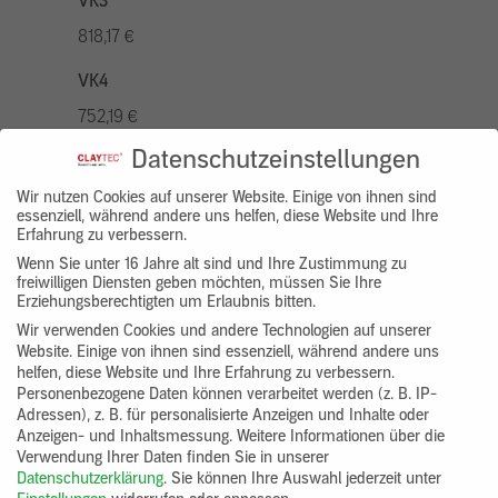
VK3
818,17 €
VK4
752,19 €
Datenschutzeinstellungen
VK5
936,94 €
Wir nutzen Cookies auf unserer Website. Einige von ihnen sind
essenziell, während andere uns helfen, diese Website und Ihre
Erfahrung zu verbessern.
VK7
Wenn Sie unter 16 Jahre alt sind und Ihre Zustimmung zu
686,20 €
freiwilligen Diensten geben möchten, müssen Sie Ihre
Erziehungsberechtigten um Erlaubnis bitten.
Gruppenprodukt
Wir verwenden Cookies und andere Technologien auf unserer
Website. Einige von ihnen sind essenziell, während andere uns
yosima_designputz_bigb
helfen, diese Website und Ihre Erfahrung zu verbessern.
Personenbezogene Daten können verarbeitet werden (z. B. IP-
Adressen), z. B. für personalisierte Anzeigen und Inhalte oder
Anzeigen- und Inhaltsmessung.
Weitere Informationen über die
Verwendung Ihrer Daten finden Sie in unserer
Datenschutzerklärung
.
Sie können Ihre Auswahl jederzeit unter