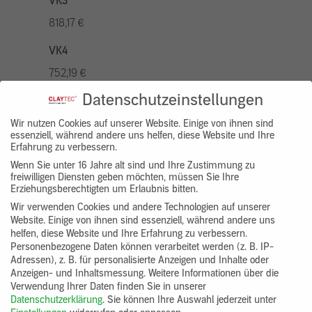
VK3
818,17 €
VK4
752,19 €
Datenschutzeinstellungen
VK5
936,94 €
Wir nutzen Cookies auf unserer Website. Einige von ihnen sind
essenziell, während andere uns helfen, diese Website und Ihre
Erfahrung zu verbessern.
VK7
Wenn Sie unter 16 Jahre alt sind und Ihre Zustimmung zu
686,20 €
freiwilligen Diensten geben möchten, müssen Sie Ihre
Erziehungsberechtigten um Erlaubnis bitten.
Gruppenprodukt
Wir verwenden Cookies und andere Technologien auf unserer
Website. Einige von ihnen sind essenziell, während andere uns
yosima_designputz_bigb
helfen, diese Website und Ihre Erfahrung zu verbessern.
Personenbezogene Daten können verarbeitet werden (z. B. IP-
Adressen), z. B. für personalisierte Anzeigen und Inhalte oder
Anzeigen- und Inhaltsmessung.
Weitere Informationen über die
Verwendung Ihrer Daten finden Sie in unserer
Datenschutzerklärung
.
Sie können Ihre Auswahl jederzeit unter