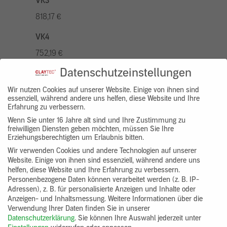
VK3
818,17 €
VK4
752,19 €
Datenschutzeinstellungen
VK5
936,94 €
Wir nutzen Cookies auf unserer Website. Einige von ihnen sind
essenziell, während andere uns helfen, diese Website und Ihre
Erfahrung zu verbessern.
VK7
Wenn Sie unter 16 Jahre alt sind und Ihre Zustimmung zu
686,20 €
freiwilligen Diensten geben möchten, müssen Sie Ihre
Erziehungsberechtigten um Erlaubnis bitten.
Gruppenprodukt
Wir verwenden Cookies und andere Technologien auf unserer
Website. Einige von ihnen sind essenziell, während andere uns
yosima_designputz_bigb
helfen, diese Website und Ihre Erfahrung zu verbessern.
Personenbezogene Daten können verarbeitet werden (z. B. IP-
Adressen), z. B. für personalisierte Anzeigen und Inhalte oder
Anzeigen- und Inhaltsmessung.
Weitere Informationen über die
Verwendung Ihrer Daten finden Sie in unserer
Datenschutzerklärung
.
Sie können Ihre Auswahl jederzeit unter