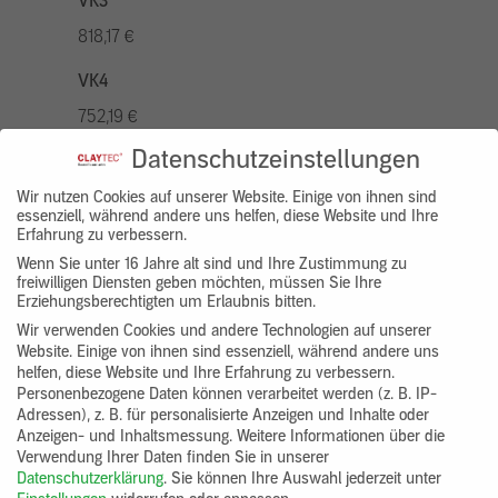
VK3
818,17 €
VK4
752,19 €
Datenschutzeinstellungen
VK5
936,94 €
Wir nutzen Cookies auf unserer Website. Einige von ihnen sind
essenziell, während andere uns helfen, diese Website und Ihre
Erfahrung zu verbessern.
VK7
Wenn Sie unter 16 Jahre alt sind und Ihre Zustimmung zu
686,20 €
freiwilligen Diensten geben möchten, müssen Sie Ihre
Erziehungsberechtigten um Erlaubnis bitten.
Gruppenprodukt
Wir verwenden Cookies und andere Technologien auf unserer
Website. Einige von ihnen sind essenziell, während andere uns
yosima_designputz_bigb
helfen, diese Website und Ihre Erfahrung zu verbessern.
Personenbezogene Daten können verarbeitet werden (z. B. IP-
Adressen), z. B. für personalisierte Anzeigen und Inhalte oder
Anzeigen- und Inhaltsmessung.
Weitere Informationen über die
Verwendung Ihrer Daten finden Sie in unserer
Datenschutzerklärung
.
Sie können Ihre Auswahl jederzeit unter