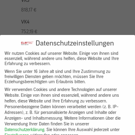
VK3
818,17 €
VK4
752,19 €
Datenschutzeinstellungen
VK5
936,94 €
Wir nutzen Cookies auf unserer Website. Einige von ihnen sind
essenziell, während andere uns helfen, diese Website und Ihre
Erfahrung zu verbessern.
VK7
Wenn Sie unter 16 Jahre alt sind und Ihre Zustimmung zu
686,20 €
freiwilligen Diensten geben möchten, müssen Sie Ihre
Erziehungsberechtigten um Erlaubnis bitten.
Gruppenprodukt
Wir verwenden Cookies und andere Technologien auf unserer
Website. Einige von ihnen sind essenziell, während andere uns
yosima_designputz_bigb
helfen, diese Website und Ihre Erfahrung zu verbessern.
Personenbezogene Daten können verarbeitet werden (z. B. IP-
Adressen), z. B. für personalisierte Anzeigen und Inhalte oder
Anzeigen- und Inhaltsmessung.
Weitere Informationen über die
Verwendung Ihrer Daten finden Sie in unserer
Datenschutzerklärung
.
Sie können Ihre Auswahl jederzeit unter