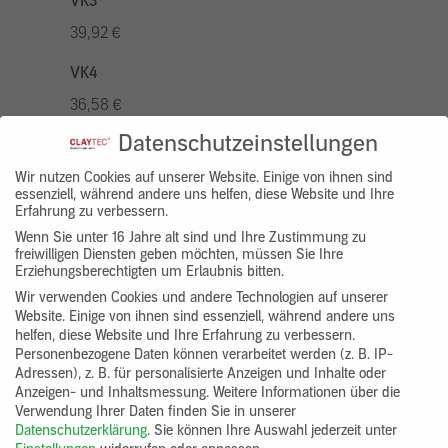
VK3
39,92 €
VK4
36,58 €
Datenschutzeinstellungen
VK5
46,56 €
Wir nutzen Cookies auf unserer Website. Einige von ihnen sind
essenziell, während andere uns helfen, diese Website und Ihre
Erfahrung zu verbessern.
VK7
Wenn Sie unter 16 Jahre alt sind und Ihre Zustimmung zu
33,26 €
freiwilligen Diensten geben möchten, müssen Sie Ihre
Erziehungsberechtigten um Erlaubnis bitten.
Gruppenprodukt
Wir verwenden Cookies und andere Technologien auf unserer
Website. Einige von ihnen sind essenziell, während andere uns
yosima_designputz_eimer
helfen, diese Website und Ihre Erfahrung zu verbessern.
Personenbezogene Daten können verarbeitet werden (z. B. IP-
Adressen), z. B. für personalisierte Anzeigen und Inhalte oder
Anzeigen- und Inhaltsmessung.
Weitere Informationen über die
Verwendung Ihrer Daten finden Sie in unserer
Datenschutzerklärung
.
Sie können Ihre Auswahl jederzeit unter