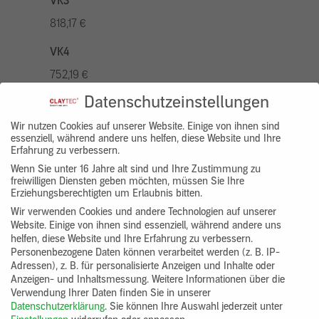
VK3
818,17 €
VK4
752,19 €
Datenschutzeinstellungen
VK5
936,94 €
Wir nutzen Cookies auf unserer Website. Einige von ihnen sind
essenziell, während andere uns helfen, diese Website und Ihre
Erfahrung zu verbessern.
VK7
Wenn Sie unter 16 Jahre alt sind und Ihre Zustimmung zu
686,20 €
freiwilligen Diensten geben möchten, müssen Sie Ihre
Erziehungsberechtigten um Erlaubnis bitten.
Gruppenprodukt
Wir verwenden Cookies und andere Technologien auf unserer
Website. Einige von ihnen sind essenziell, während andere uns
yosima_designputz_bigb
helfen, diese Website und Ihre Erfahrung zu verbessern.
Personenbezogene Daten können verarbeitet werden (z. B. IP-
Adressen), z. B. für personalisierte Anzeigen und Inhalte oder
Anzeigen- und Inhaltsmessung.
Weitere Informationen über die
Verwendung Ihrer Daten finden Sie in unserer
Datenschutzerklärung
.
Sie können Ihre Auswahl jederzeit unter