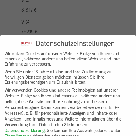
VK3
818,17 €
VK4
752,19 €
Datenschutzeinstellungen
VK5
936,94 €
Wir nutzen Cookies auf unserer Website. Einige von ihnen sind
essenziell, während andere uns helfen, diese Website und Ihre
Erfahrung zu verbessern.
VK7
Wenn Sie unter 16 Jahre alt sind und Ihre Zustimmung zu
686,20 €
freiwilligen Diensten geben möchten, müssen Sie Ihre
Erziehungsberechtigten um Erlaubnis bitten.
Gruppenprodukt
Wir verwenden Cookies und andere Technologien auf unserer
Website. Einige von ihnen sind essenziell, während andere uns
yosima_designputz_bigb
helfen, diese Website und Ihre Erfahrung zu verbessern.
Personenbezogene Daten können verarbeitet werden (z. B. IP-
Adressen), z. B. für personalisierte Anzeigen und Inhalte oder
Anzeigen- und Inhaltsmessung.
Weitere Informationen über die
Verwendung Ihrer Daten finden Sie in unserer
Datenschutzerklärung
.
Sie können Ihre Auswahl jederzeit unter