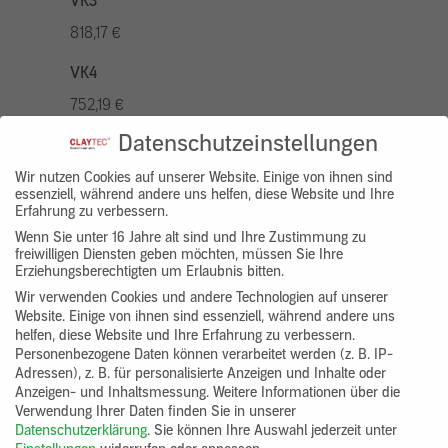
VK3
818,17 €
VK4
752,19 €
Datenschutzeinstellungen
VK5
936,94 €
Wir nutzen Cookies auf unserer Website. Einige von ihnen sind
essenziell, während andere uns helfen, diese Website und Ihre
Erfahrung zu verbessern.
VK7
Wenn Sie unter 16 Jahre alt sind und Ihre Zustimmung zu
686,20 €
freiwilligen Diensten geben möchten, müssen Sie Ihre
Erziehungsberechtigten um Erlaubnis bitten.
Gruppenprodukt
Wir verwenden Cookies und andere Technologien auf unserer
Website. Einige von ihnen sind essenziell, während andere uns
yosima_designputz_bigb
helfen, diese Website und Ihre Erfahrung zu verbessern.
Personenbezogene Daten können verarbeitet werden (z. B. IP-
Adressen), z. B. für personalisierte Anzeigen und Inhalte oder
Anzeigen- und Inhaltsmessung.
Weitere Informationen über die
Verwendung Ihrer Daten finden Sie in unserer
Datenschutzerklärung
.
Sie können Ihre Auswahl jederzeit unter