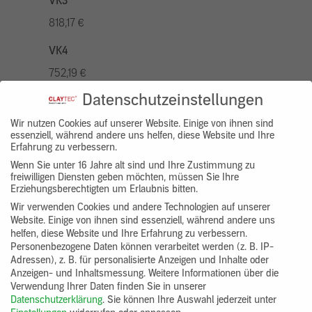
VK3
818,17 €
VK4
752,19 €
Datenschutzeinstellungen
VK5
936,94 €
Wir nutzen Cookies auf unserer Website. Einige von ihnen sind
essenziell, während andere uns helfen, diese Website und Ihre
Erfahrung zu verbessern.
VK7
Wenn Sie unter 16 Jahre alt sind und Ihre Zustimmung zu
686,20 €
freiwilligen Diensten geben möchten, müssen Sie Ihre
Erziehungsberechtigten um Erlaubnis bitten.
Gruppenprodukt
Wir verwenden Cookies und andere Technologien auf unserer
Website. Einige von ihnen sind essenziell, während andere uns
yosima_designputz_bigb
helfen, diese Website und Ihre Erfahrung zu verbessern.
Personenbezogene Daten können verarbeitet werden (z. B. IP-
Adressen), z. B. für personalisierte Anzeigen und Inhalte oder
Anzeigen- und Inhaltsmessung.
Weitere Informationen über die
Verwendung Ihrer Daten finden Sie in unserer
Datenschutzerklärung
.
Sie können Ihre Auswahl jederzeit unter