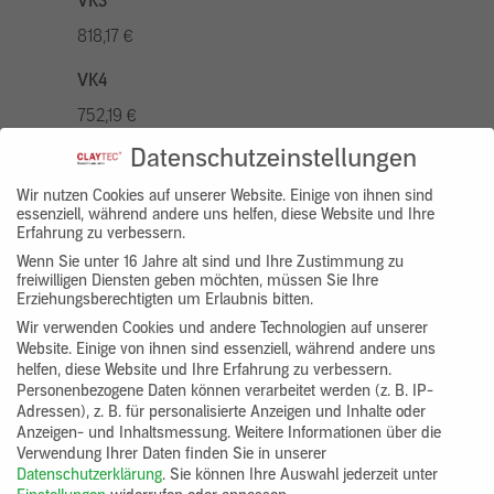
VK3
818,17 €
VK4
752,19 €
Datenschutzeinstellungen
VK5
936,94 €
Wir nutzen Cookies auf unserer Website. Einige von ihnen sind
essenziell, während andere uns helfen, diese Website und Ihre
Erfahrung zu verbessern.
VK7
Wenn Sie unter 16 Jahre alt sind und Ihre Zustimmung zu
686,20 €
freiwilligen Diensten geben möchten, müssen Sie Ihre
Erziehungsberechtigten um Erlaubnis bitten.
Gruppenprodukt
Wir verwenden Cookies und andere Technologien auf unserer
Website. Einige von ihnen sind essenziell, während andere uns
yosima_designputz_bigb
helfen, diese Website und Ihre Erfahrung zu verbessern.
Personenbezogene Daten können verarbeitet werden (z. B. IP-
Adressen), z. B. für personalisierte Anzeigen und Inhalte oder
Anzeigen- und Inhaltsmessung.
Weitere Informationen über die
Verwendung Ihrer Daten finden Sie in unserer
Datenschutzerklärung
.
Sie können Ihre Auswahl jederzeit unter