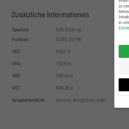
ihnen
zu ve
Adres
Zusätzliche Informationen
Inhal
in un
Einst
Gewicht
500,0000 kg
Farbton
SCRO 2.0 PE
VK3
818,17 €
VK4
752,19 €
VK5
936,94 €
VK7
686,20 €
Gruppenprodukt
yosima_designputz_bigb
Wenn 
möcht