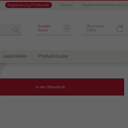
Registrierung Profikunde
Service
Händler/Handwerker vor Ort
Designputz
Kunden
Warenkorb
Konto
0,00
€
Japankellen
Produktmuster
dkosten
In den Warenkorb