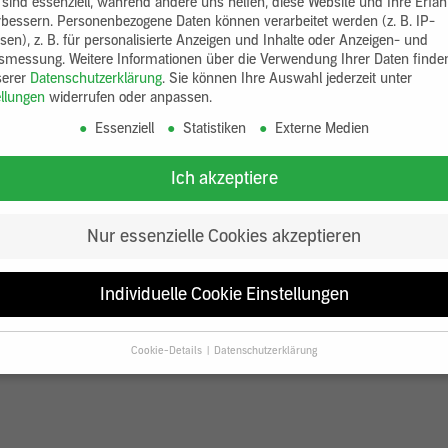
 sind essenziell, während andere uns helfen, diese Website und Ihre Erfa
rbessern.
Personenbezogene Daten können verarbeitet werden (z. B. IP-
sen), z. B. für personalisierte Anzeigen und Inhalte oder Anzeigen- und
tsmessung.
Weitere Informationen über die Verwendung Ihrer Daten finde
serer
Datenschutzerklärung
.
Sie können Ihre Auswahl jederzeit unter
ellungen
widerrufen oder anpassen.
Essenziell
Statistiken
Externe Medien
Ich akzeptiere
Nur essenzielle Cookies akzeptieren
Individuelle Cookie Einstellungen
Cookie-Details
Datenschutzerklärung
Datenschutzeinstellungen
Sie unter 16 Jahre alt sind und Ihre Zustimmung zu freiwilligen Diensten
en, müssen Sie Ihre Erziehungsberechtigten um Erlaubnis bitten.