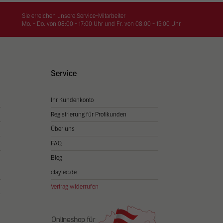
on
hrung
Sie erreichen unsere Service-Mitarbeiter
Mo. - Do. von 08:00 - 17:00 Uhr und Fr. von 08:00 - 15:00 Uhr
n Sie
igen
Service
Ihr Kundenkonto
Zurück
Registrierung für Profikunden
Über uns
FAQ
Blog
claytec.de
Vertrag widerrufen
Statistiken