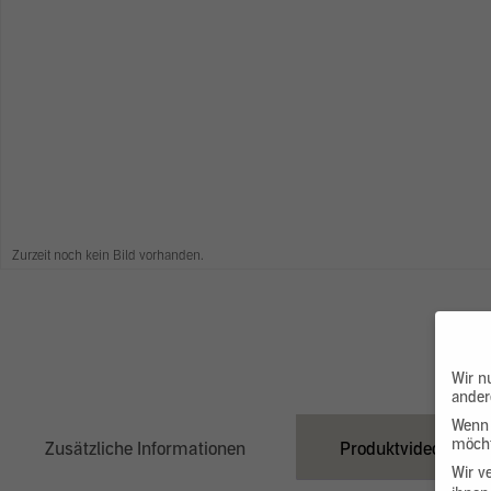
Zurzeit noch kein Bild vorhanden.
Wir n
ander
Wenn 
möcht
Zusätzliche Informationen
Produktvideo
Wir v