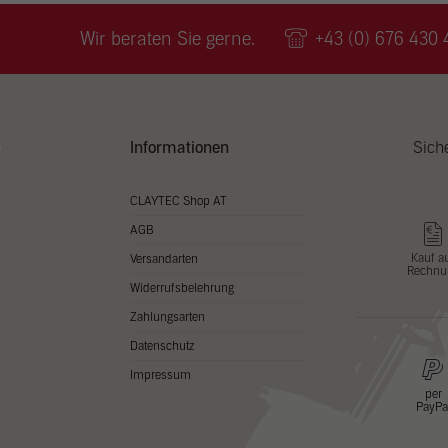
Wir v
ihnen
Wir beraten Sie gerne.
+43 (0) 676 430 
zu ve
Adres
Inhal
in un
Hier 
Zusti
Informationen
Sich
lasse
Al
CLAYTEC Shop AT
AGB
Nu
Kauf a
Versandarten
Rechnu
Daten
Widerrufsbelehrung
Esse
Zahlungsarten
Essen
Datenschutz
Funkt
Impressum
per
PayPa
Stat