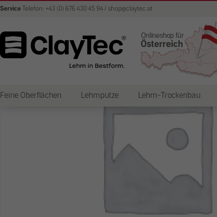
Service
Telefon: +43 (0) 676 430 45 94 / shop@claytec.at
Feine Oberflächen
Lehmputze
Lehm-Trockenbau