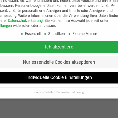
 sind essenziell, während andere uns helfen, diese Website und Ihre Erfa
rbessern.
Personenbezogene Daten können verarbeitet werden (z. B. IP-
sen), z. B. für personalisierte Anzeigen und Inhalte oder Anzeigen- und
tsmessung.
Weitere Informationen über die Verwendung Ihrer Daten finde
serer
Datenschutzerklärung
.
Sie können Ihre Auswahl jederzeit unter
ellungen
widerrufen oder anpassen.
Essenziell
Statistiken
Externe Medien
Ich akzeptiere
Nur essenzielle Cookies akzeptieren
Individuelle Cookie Einstellungen
Cookie-Details
Datenschutzerklärung
Datenschutzeinstellungen
Sie unter 16 Jahre alt sind und Ihre Zustimmung zu freiwilligen Diensten
en, müssen Sie Ihre Erziehungsberechtigten um Erlaubnis bitten.