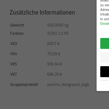
ihnen
zu ve
Adres
Zusätzliche Informationen
Inhal
in un
Einst
Gewicht
500,0000 kg
Farbton
SCRO 2.2 PE
VK3
818,17 €
VK4
752,19 €
VK5
936,94 €
VK7
686,20 €
Gruppenprodukt
yosima_designputz_bigb
Wenn 
möcht