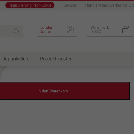
Registrierung Profikunde
Service
Händler/Handwerker vor Ort
Designputz
Kunden
Warenkorb
Konto
0,00
€
Japankellen
Produktmuster
dkosten
In den Warenkorb