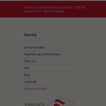
on
hrung
Heute ist unser Servicetelefon von 8:00 - 12:30 Uhr
und von 13:30 - 15:00 Uhr besetzt
n Sie
igen
Service
Ihr Kundenkonto
Zurück
Registrierung für Profikunden
Über uns
FAQ
Blog
claytec.de
Vertrag widerrufen
Statistiken