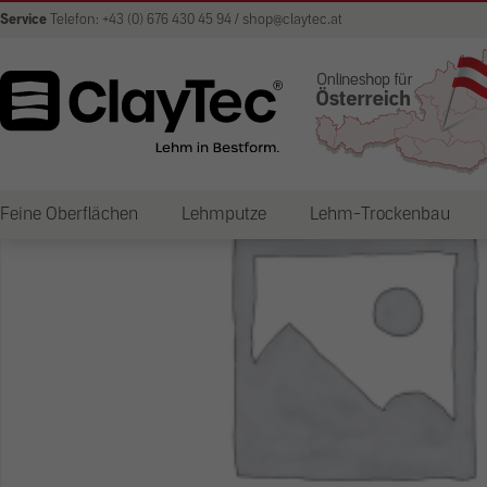
Service
Telefon: +43 (0) 676 430 45 94 / shop@claytec.at
Feine Oberflächen
Lehmputze
Lehm-Trockenbau