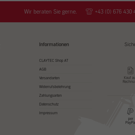
Wir v
ihnen
Wir beraten Sie gerne.
+43 (0) 676 430 
zu ve
Adres
Inhal
in un
Hier 
Zusti
Informationen
Sich
lasse
Al
CLAYTEC Shop AT
AGB
Nu
Kauf a
Versandarten
Rechnu
Daten
Widerrufsbelehrung
Esse
Zahlungsarten
Essen
Datenschutz
Funkt
Impressum
per
PayPa
Stat