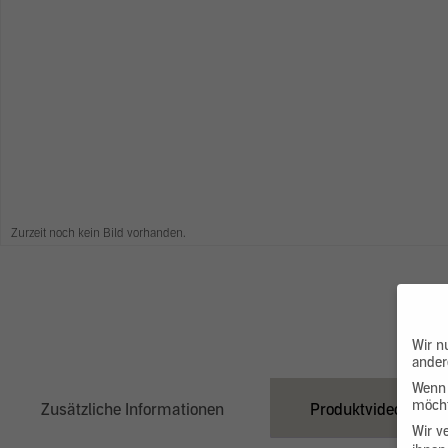
Zurzeit noch kein Bild vorhanden.
Wir n
ander
Wenn 
möcht
Zusätzliche Informationen
Produktvideo
Wir v