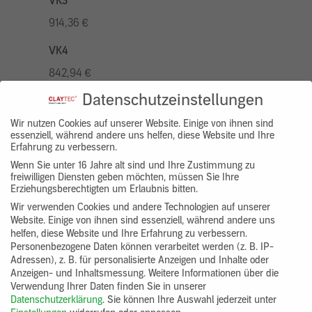
VK3
914,36 €
VK4
842,94 €
Datenschutzeinstellungen
VK5
1042,96 €
Wir nutzen Cookies auf unserer Website. Einige von ihnen sind
essenziell, während andere uns helfen, diese Website und Ihre
Erfahrung zu verbessern.
VK7
Wenn Sie unter 16 Jahre alt sind und Ihre Zustimmung zu
785,77 €
freiwilligen Diensten geben möchten, müssen Sie Ihre
Erziehungsberechtigten um Erlaubnis bitten.
Gruppenprodukt
Wir verwenden Cookies und andere Technologien auf unserer
Website. Einige von ihnen sind essenziell, während andere uns
yosima_designputz_bigb
helfen, diese Website und Ihre Erfahrung zu verbessern.
Personenbezogene Daten können verarbeitet werden (z. B. IP-
Adressen), z. B. für personalisierte Anzeigen und Inhalte oder
Anzeigen- und Inhaltsmessung.
Weitere Informationen über die
Verwendung Ihrer Daten finden Sie in unserer
Datenschutzerklärung
.
Sie können Ihre Auswahl jederzeit unter