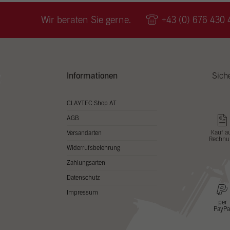
Wir v
ihnen
Wir beraten Sie gerne.
+43 (0) 676 430 
zu ve
Adres
Inhal
in un
Hier 
Zusti
Informationen
Sich
lasse
Al
CLAYTEC Shop AT
AGB
Nu
Kauf a
Versandarten
Rechnu
Daten
Widerrufsbelehrung
Esse
Zahlungsarten
Essen
Datenschutz
Funkt
Impressum
per
PayPa
Stat