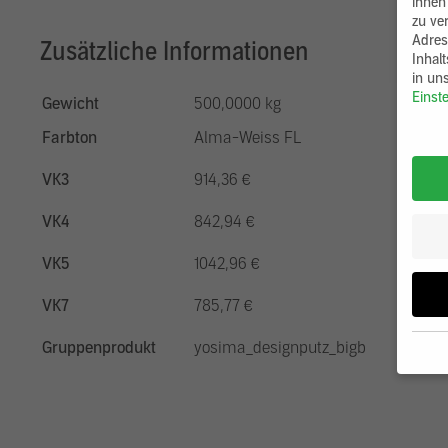
ihnen
zu ve
Adres
Zusätzliche Informationen
Inhal
in un
Einst
Gewicht
500,0000 kg
Farbton
Alma-Weiss FL
VK3
914,36 €
VK4
842,94 €
VK5
1042,96 €
VK7
785,77 €
Gruppenprodukt
yosima_designputz_bigb
Wenn 
möcht