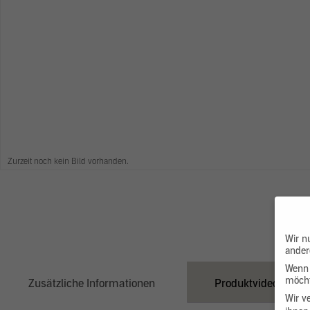
Zurzeit noch kein Bild vorhanden.
Wir n
ander
Wenn 
möcht
Zusätzliche Informationen
Produktvideo
Wir v