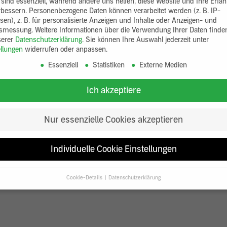
 sind essenziell, während andere uns helfen, diese Website und Ihre Erfa
rbessern.
Personenbezogene Daten können verarbeitet werden (z. B. IP-
sen), z. B. für personalisierte Anzeigen und Inhalte oder Anzeigen- und
tsmessung.
Weitere Informationen über die Verwendung Ihrer Daten finde
serer
Datenschutzerklärung
.
Sie können Ihre Auswahl jederzeit unter
ellungen
widerrufen oder anpassen.
Essenziell
Statistiken
Externe Medien
Ich akzeptiere
Nur essenzielle Cookies akzeptieren
Individuelle Cookie Einstellungen
Cookie-Details
Datenschutzerklärung
Datenschutzeinstellungen
Sie unter 16 Jahre alt sind und Ihre Zustimmung zu freiwilligen Diensten
en, müssen Sie Ihre Erziehungsberechtigten um Erlaubnis bitten.