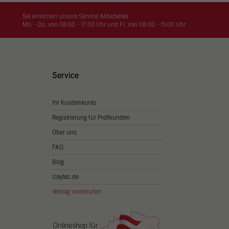
on
hrung
Sie erreichen unsere Service-Mitarbeiter
Mo. - Do. von 08:00 - 17:00 Uhr und Fr. von 08:00 - 15:00 Uhr
n Sie
igen
Service
Ihr Kundenkonto
Zurück
Registrierung für Profikunden
Über uns
FAQ
Blog
claytec.de
Vertrag widerrufen
Statistiken