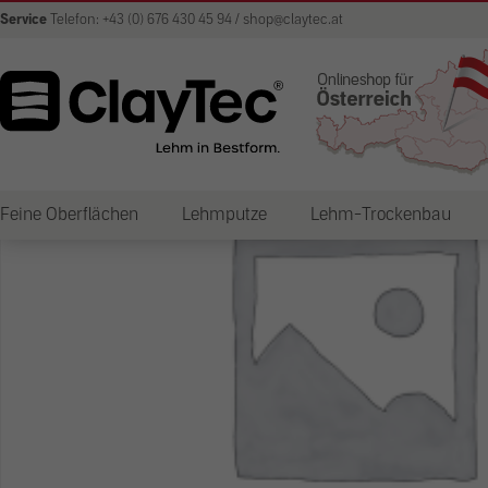
Service
Telefon: +43 (0) 676 430 45 94 / shop@claytec.at
Feine Oberflächen
Lehmputze
Lehm-Trockenbau