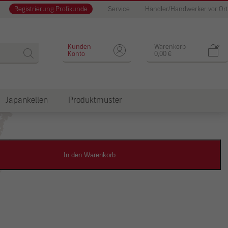
Registrierung Profikunde
Service
Händler/Handwerker vor Ort
Designputz
Kunden
Warenkorb
Konto
0,00
€
Japankellen
Produktmuster
dkosten
In den Warenkorb