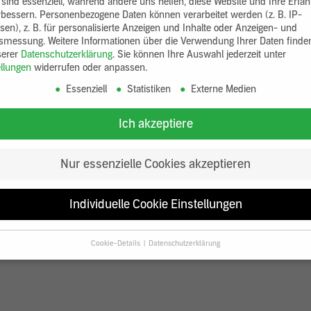
 sind essenziell, während andere uns helfen, diese Website und Ihre Erfa
rbessern.
Personenbezogene Daten können verarbeitet werden (z. B. IP-
sen), z. B. für personalisierte Anzeigen und Inhalte oder Anzeigen- und
tsmessung.
Weitere Informationen über die Verwendung Ihrer Daten finde
serer
Datenschutzerklärung
.
Sie können Ihre Auswahl jederzeit unter
ellungen
widerrufen oder anpassen.
Essenziell
Statistiken
Externe Medien
Ich akzeptiere
Nur essenzielle Cookies akzeptieren
Individuelle Cookie Einstellungen
Cookie-Details
Datenschutzerklärung
Datenschutzeinstellungen
Sie unter 16 Jahre alt sind und Ihre Zustimmung zu freiwilligen Diensten
en, müssen Sie Ihre Erziehungsberechtigten um Erlaubnis bitten.