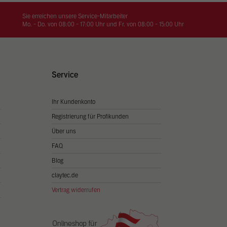
on
hrung
Sie erreichen unsere Service-Mitarbeiter
Mo. - Do. von 08:00 - 17:00 Uhr und Fr. von 08:00 - 15:00 Uhr
n Sie
igen
Service
Ihr Kundenkonto
Zurück
Registrierung für Profikunden
Über uns
FAQ
Blog
claytec.de
Vertrag widerrufen
Statistiken