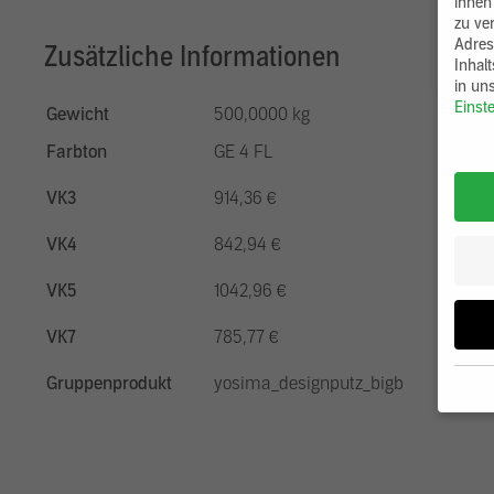
ihnen
zu ve
Adres
Zusätzliche Informationen
Inhal
in un
Einst
Gewicht
500,0000 kg
Farbton
GE 4 FL
VK3
914,36 €
VK4
842,94 €
VK5
1042,96 €
VK7
785,77 €
Gruppenprodukt
yosima_designputz_bigb
Wenn 
möcht