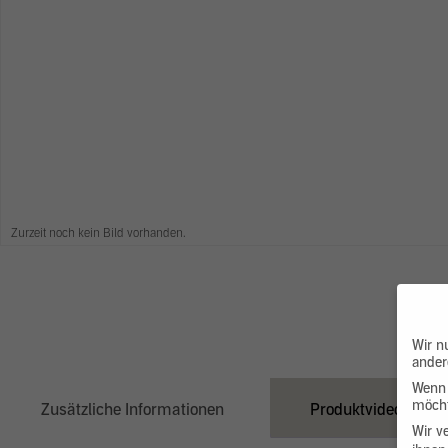
Zurzeit noch kein Bild vorhanden.
Wir n
ander
Wenn 
möcht
Zusätzliche Informationen
Produktvideo
Wir v