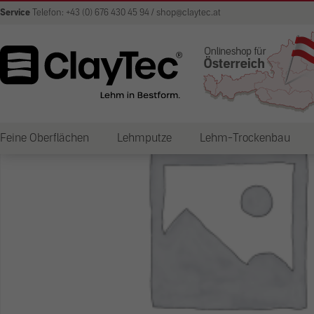
Service
Telefon: +43 (0) 676 430 45 94 / shop@claytec.at
Feine Oberflächen
Lehmputze
Lehm-Trockenbau