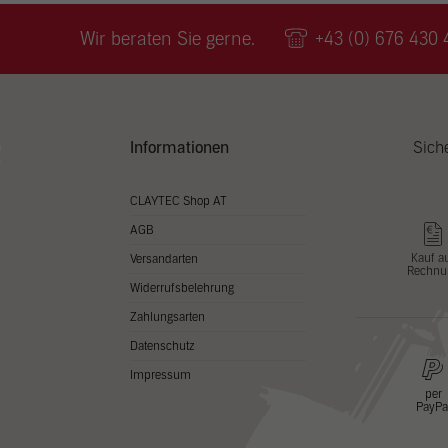
Wir v
ihnen
Wir beraten Sie gerne.
+43 (0) 676 430 
zu ve
Adres
Inhal
in un
Hier 
Zusti
Informationen
Sich
lasse
Al
CLAYTEC Shop AT
AGB
Nu
Kauf a
Versandarten
Rechnu
Daten
Widerrufsbelehrung
Esse
Zahlungsarten
Essen
Datenschutz
Funkt
Impressum
per
PayPa
Stat