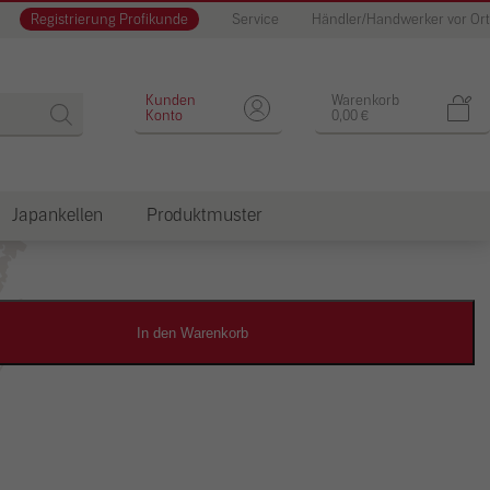
Registrierung Profikunde
Service
Händler/Handwerker vor Ort
Designputz
Kunden
Warenkorb
Konto
0,00
€
Japankellen
Produktmuster
dkosten
In den Warenkorb