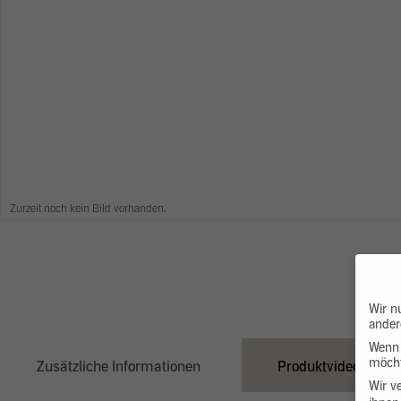
Zurzeit noch kein Bild vorhanden.
Wir n
ander
Wenn 
möcht
Zusätzliche Informationen
Produktvideo
Wir v