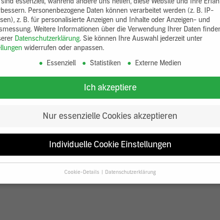
 sind essenziell, während andere uns helfen, diese Website und Ihre Erfa
rbessern.
Personenbezogene Daten können verarbeitet werden (z. B. IP-
sen), z. B. für personalisierte Anzeigen und Inhalte oder Anzeigen- und
tsmessung.
Weitere Informationen über die Verwendung Ihrer Daten finde
serer
Datenschutzerklärung
.
Sie können Ihre Auswahl jederzeit unter
ellungen
widerrufen oder anpassen.
Essenziell
Statistiken
Externe Medien
Ich akzeptiere
Nur essenzielle Cookies akzeptieren
Individuelle Cookie Einstellungen
Cookie-Details
Datenschutzerklärung
Datenschutzeinstellungen
Sie unter 16 Jahre alt sind und Ihre Zustimmung zu freiwilligen Diensten
en, müssen Sie Ihre Erziehungsberechtigten um Erlaubnis bitten.