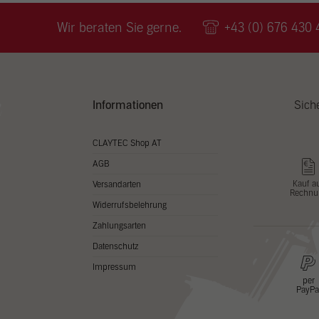
Wir v
ihnen
Wir beraten Sie gerne.
+43 (0) 676 430 
zu ve
Adres
Inhal
in un
Hier 
Zusti
Informationen
Sich
lasse
Al
CLAYTEC Shop AT
AGB
Nu
Kauf a
Versandarten
Rechnu
Daten
Widerrufsbelehrung
Esse
Zahlungsarten
Essen
Datenschutz
Funkt
Impressum
per
PayPa
Stat