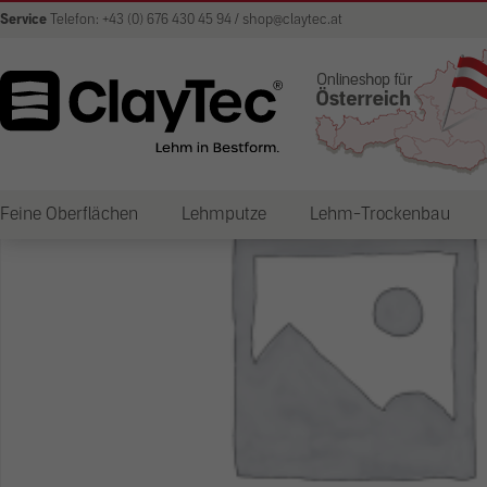
Service
Telefon: +43 (0) 676 430 45 94 / shop@claytec.at
Feine Oberflächen
Lehmputze
Lehm-Trockenbau