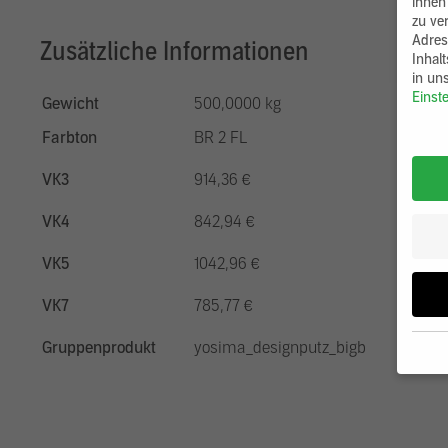
ihnen
zu ve
Adres
Zusätzliche Informationen
Inhal
in un
Einst
Gewicht
500,0000 kg
Farbton
BR 2 FL
VK3
914,36 €
VK4
842,94 €
VK5
1042,96 €
VK7
785,77 €
Gruppenprodukt
yosima_designputz_bigb
Wenn 
möcht