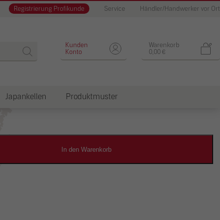
Registrierung Profikunde
Service
Händler/Handwerker vor Ort
Designputz
Kunden
Warenkorb
Konto
0,00
€
Japankellen
Produktmuster
dkosten
In den Warenkorb