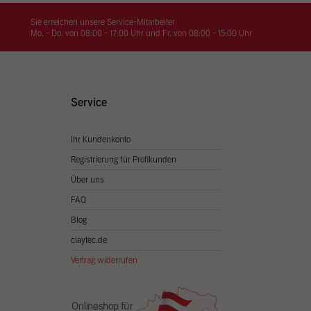
on
hrung
Sie erreichen unsere Service-Mitarbeiter
Mo. - Do. von 08:00 - 17:00 Uhr und Fr. von 08:00 - 15:00 Uhr
n Sie
igen
Service
Ihr Kundenkonto
Zurück
Registrierung für Profikunden
Über uns
FAQ
Blog
claytec.de
Vertrag widerrufen
Statistiken