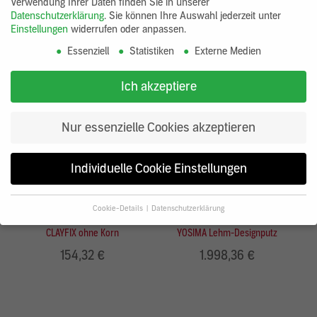
Verwendung Ihrer Daten finden Sie in unserer
Datenschutzerklärung
.
Sie können Ihre Auswahl jederzeit unter
Einstellungen
widerrufen oder anpassen.
Essenziell
Statistiken
Externe Medien
Ich akzeptiere
Nur essenzielle Cookies akzeptieren
Individuelle Cookie Einstellungen
Cookie-Details
Datenschutzerklärung
Datenschutzeinstellungen
CLAYFIX ohne Korn
YOSIMA Lehm-Designputz
Wenn Sie unter 16 Jahre alt sind und Ihre Zustimmung zu
154,32 €
1.998,36 €
freiwilligen Diensten geben möchten, müssen Sie Ihre
Erziehungsberechtigten um Erlaubnis bitten.
Wir verwenden Cookies und andere Technologien auf unserer
Website. Einige von ihnen sind essenziell, während andere uns