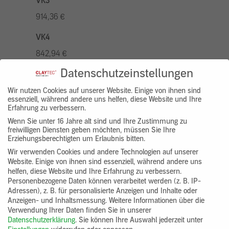
VK3
914,36 €
VK4
842,94 €
Datenschutzeinstellungen
VK5
1042,96 €
Wir nutzen Cookies auf unserer Website. Einige von ihnen sind
essenziell, während andere uns helfen, diese Website und Ihre
Erfahrung zu verbessern.
VK7
Wenn Sie unter 16 Jahre alt sind und Ihre Zustimmung zu
785,77 €
freiwilligen Diensten geben möchten, müssen Sie Ihre
Erziehungsberechtigten um Erlaubnis bitten.
Gruppenprodukt
Wir verwenden Cookies und andere Technologien auf unserer
Website. Einige von ihnen sind essenziell, während andere uns
yosima_designputz_bigb
helfen, diese Website und Ihre Erfahrung zu verbessern.
Personenbezogene Daten können verarbeitet werden (z. B. IP-
Adressen), z. B. für personalisierte Anzeigen und Inhalte oder
Anzeigen- und Inhaltsmessung.
Weitere Informationen über die
Verwendung Ihrer Daten finden Sie in unserer
Datenschutzerklärung
.
Sie können Ihre Auswahl jederzeit unter