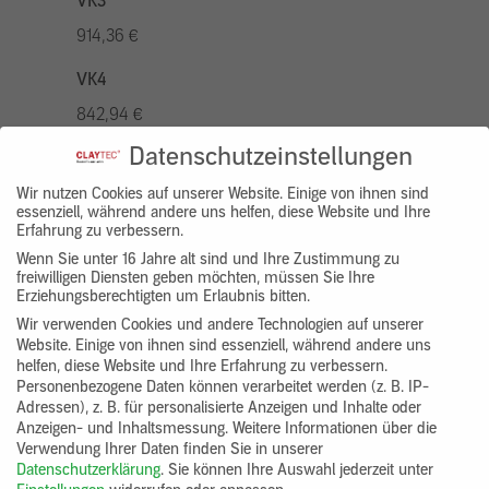
VK3
914,36 €
VK4
842,94 €
Datenschutzeinstellungen
VK5
1042,96 €
Wir nutzen Cookies auf unserer Website. Einige von ihnen sind
essenziell, während andere uns helfen, diese Website und Ihre
Erfahrung zu verbessern.
VK7
Wenn Sie unter 16 Jahre alt sind und Ihre Zustimmung zu
785,77 €
freiwilligen Diensten geben möchten, müssen Sie Ihre
Erziehungsberechtigten um Erlaubnis bitten.
Gruppenprodukt
Wir verwenden Cookies und andere Technologien auf unserer
Website. Einige von ihnen sind essenziell, während andere uns
yosima_designputz_bigb
helfen, diese Website und Ihre Erfahrung zu verbessern.
Personenbezogene Daten können verarbeitet werden (z. B. IP-
Adressen), z. B. für personalisierte Anzeigen und Inhalte oder
Anzeigen- und Inhaltsmessung.
Weitere Informationen über die
Verwendung Ihrer Daten finden Sie in unserer
Datenschutzerklärung
.
Sie können Ihre Auswahl jederzeit unter