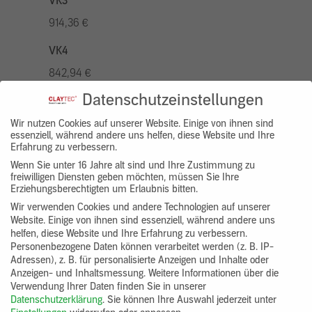
VK3
914,36 €
VK4
842,94 €
Datenschutzeinstellungen
VK5
1042,96 €
Wir nutzen Cookies auf unserer Website. Einige von ihnen sind
essenziell, während andere uns helfen, diese Website und Ihre
Erfahrung zu verbessern.
VK7
Wenn Sie unter 16 Jahre alt sind und Ihre Zustimmung zu
785,77 €
freiwilligen Diensten geben möchten, müssen Sie Ihre
Erziehungsberechtigten um Erlaubnis bitten.
Gruppenprodukt
Wir verwenden Cookies und andere Technologien auf unserer
Website. Einige von ihnen sind essenziell, während andere uns
yosima_designputz_bigb
helfen, diese Website und Ihre Erfahrung zu verbessern.
Personenbezogene Daten können verarbeitet werden (z. B. IP-
Adressen), z. B. für personalisierte Anzeigen und Inhalte oder
Anzeigen- und Inhaltsmessung.
Weitere Informationen über die
Verwendung Ihrer Daten finden Sie in unserer
Datenschutzerklärung
.
Sie können Ihre Auswahl jederzeit unter