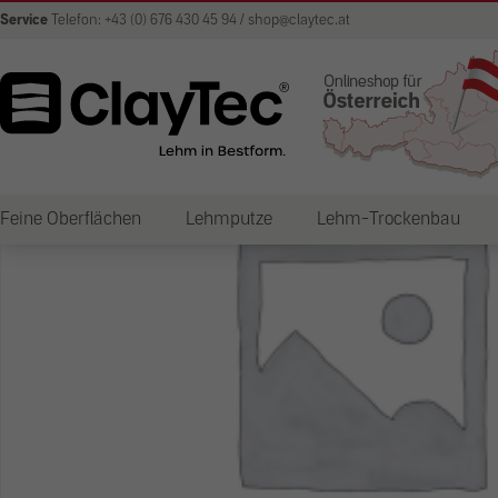
Service
Telefon: +43 (0) 676 430 45 94 / shop@claytec.at
Feine Oberflächen
Lehmputze
Lehm-Trockenbau