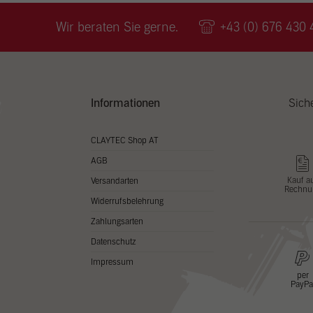
Wir v
ihnen
Wir beraten Sie gerne.
+43 (0) 676 430 
zu ve
Adres
Inhal
in un
Hier 
Zusti
Informationen
Sich
lasse
Al
CLAYTEC Shop AT
AGB
Nu
Kauf a
Versandarten
Rechnu
Daten
Widerrufsbelehrung
Esse
Zahlungsarten
Essen
Datenschutz
Funkt
Impressum
per
PayPa
Stat