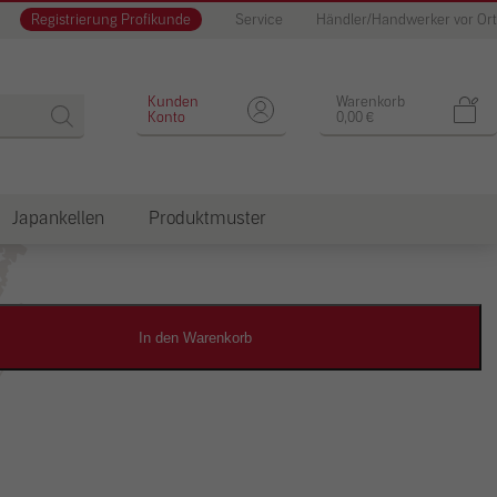
Registrierung Profikunde
Service
Händler/Handwerker vor Ort
Designputz
Kunden
Warenkorb
Konto
0,00
€
Japankellen
Produktmuster
dkosten
In den Warenkorb