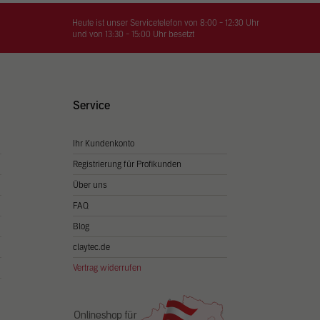
on
hrung
Heute ist unser Servicetelefon von 8:00 - 12:30 Uhr
und von 13:30 - 15:00 Uhr besetzt
n Sie
igen
Service
Ihr Kundenkonto
Zurück
Registrierung für Profikunden
Über uns
FAQ
Blog
claytec.de
Vertrag widerrufen
Statistiken