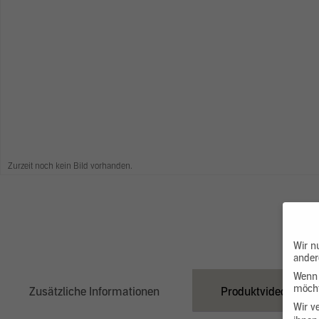
Zurzeit noch kein Bild vorhanden.
Wir n
ander
Wenn 
möcht
Zusätzliche Informationen
Produktvideo
Wir v