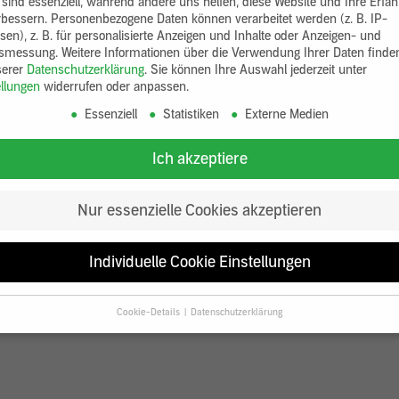
 sind essenziell, während andere uns helfen, diese Website und Ihre Erfa
rbessern.
Personenbezogene Daten können verarbeitet werden (z. B. IP-
sen), z. B. für personalisierte Anzeigen und Inhalte oder Anzeigen- und
tsmessung.
Weitere Informationen über die Verwendung Ihrer Daten finde
serer
Datenschutzerklärung
.
Sie können Ihre Auswahl jederzeit unter
ellungen
widerrufen oder anpassen.
Essenziell
Statistiken
Externe Medien
Ich akzeptiere
Nur essenzielle Cookies akzeptieren
Individuelle Cookie Einstellungen
Cookie-Details
Datenschutzerklärung
Datenschutzeinstellungen
Sie unter 16 Jahre alt sind und Ihre Zustimmung zu freiwilligen Diensten
en, müssen Sie Ihre Erziehungsberechtigten um Erlaubnis bitten.