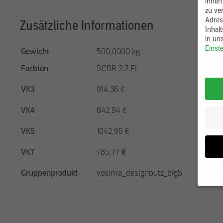
ihnen
zu ve
Adres
Zusätzliche Informationen
Inhal
in un
Einst
Gewicht
500,0000 kg
Farbton
SCBR 2.2 FL
VK3
914,36 €
VK4
842,94 €
VK5
1042,96 €
VK7
785,77 €
Gruppenprodukt
yosima_designputz_bigb
Wenn 
möcht