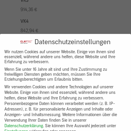
VK3
914,36 €
VK4
842,94 €
Datenschutzeinstellungen
VK5
1042,96 €
Wir nutzen Cookies auf unserer Website. Einige von ihnen sind
essenziell, während andere uns helfen, diese Website und Ihre
Erfahrung zu verbessern.
VK7
Wenn Sie unter 16 Jahre alt sind und Ihre Zustimmung zu
785,77 €
freiwilligen Diensten geben möchten, müssen Sie Ihre
Erziehungsberechtigten um Erlaubnis bitten.
Gruppenprodukt
Wir verwenden Cookies und andere Technologien auf unserer
Website. Einige von ihnen sind essenziell, während andere uns
yosima_designputz_bigb
helfen, diese Website und Ihre Erfahrung zu verbessern.
Personenbezogene Daten können verarbeitet werden (z. B. IP-
Adressen), z. B. für personalisierte Anzeigen und Inhalte oder
Anzeigen- und Inhaltsmessung.
Weitere Informationen über die
Verwendung Ihrer Daten finden Sie in unserer
Datenschutzerklärung
.
Sie können Ihre Auswahl jederzeit unter