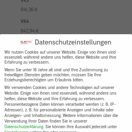
VK3
914,36 €
VK4
842,94 €
Datenschutzeinstellungen
VK5
1042,96 €
Wir nutzen Cookies auf unserer Website. Einige von ihnen sind
essenziell, während andere uns helfen, diese Website und Ihre
Erfahrung zu verbessern.
VK7
Wenn Sie unter 16 Jahre alt sind und Ihre Zustimmung zu
785,77 €
freiwilligen Diensten geben möchten, müssen Sie Ihre
Erziehungsberechtigten um Erlaubnis bitten.
Gruppenprodukt
Wir verwenden Cookies und andere Technologien auf unserer
Website. Einige von ihnen sind essenziell, während andere uns
yosima_designputz_bigb
helfen, diese Website und Ihre Erfahrung zu verbessern.
Personenbezogene Daten können verarbeitet werden (z. B. IP-
Adressen), z. B. für personalisierte Anzeigen und Inhalte oder
Anzeigen- und Inhaltsmessung.
Weitere Informationen über die
Verwendung Ihrer Daten finden Sie in unserer
Datenschutzerklärung
.
Sie können Ihre Auswahl jederzeit unter