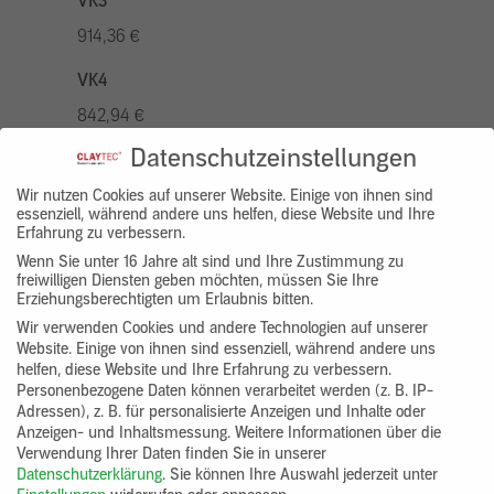
VK3
914,36 €
VK4
842,94 €
Datenschutzeinstellungen
VK5
1042,96 €
Wir nutzen Cookies auf unserer Website. Einige von ihnen sind
essenziell, während andere uns helfen, diese Website und Ihre
Erfahrung zu verbessern.
VK7
Wenn Sie unter 16 Jahre alt sind und Ihre Zustimmung zu
785,77 €
freiwilligen Diensten geben möchten, müssen Sie Ihre
Erziehungsberechtigten um Erlaubnis bitten.
Gruppenprodukt
Wir verwenden Cookies und andere Technologien auf unserer
Website. Einige von ihnen sind essenziell, während andere uns
yosima_designputz_bigb
helfen, diese Website und Ihre Erfahrung zu verbessern.
Personenbezogene Daten können verarbeitet werden (z. B. IP-
Adressen), z. B. für personalisierte Anzeigen und Inhalte oder
Anzeigen- und Inhaltsmessung.
Weitere Informationen über die
Verwendung Ihrer Daten finden Sie in unserer
Datenschutzerklärung
.
Sie können Ihre Auswahl jederzeit unter