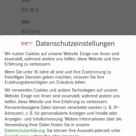
VK3
914,36 €
VK4
842,94 €
Datenschutzeinstellungen
VK5
1042,96 €
Wir nutzen Cookies auf unserer Website. Einige von ihnen sind
essenziell, während andere uns helfen, diese Website und Ihre
Erfahrung zu verbessern.
VK7
Wenn Sie unter 16 Jahre alt sind und Ihre Zustimmung zu
785,77 €
freiwilligen Diensten geben möchten, müssen Sie Ihre
Erziehungsberechtigten um Erlaubnis bitten.
Gruppenprodukt
Wir verwenden Cookies und andere Technologien auf unserer
Website. Einige von ihnen sind essenziell, während andere uns
yosima_designputz_bigb
helfen, diese Website und Ihre Erfahrung zu verbessern.
Personenbezogene Daten können verarbeitet werden (z. B. IP-
Adressen), z. B. für personalisierte Anzeigen und Inhalte oder
Anzeigen- und Inhaltsmessung.
Weitere Informationen über die
Verwendung Ihrer Daten finden Sie in unserer
Datenschutzerklärung
.
Sie können Ihre Auswahl jederzeit unter