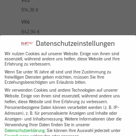
VK3
914,36 €
VK4
842,94 €
Datenschutzeinstellungen
VK5
1042,96 €
Wir nutzen Cookies auf unserer Website. Einige von ihnen sind
essenziell, während andere uns helfen, diese Website und Ihre
Erfahrung zu verbessern.
VK7
Wenn Sie unter 16 Jahre alt sind und Ihre Zustimmung zu
785,77 €
freiwilligen Diensten geben möchten, müssen Sie Ihre
Erziehungsberechtigten um Erlaubnis bitten.
Gruppenprodukt
Wir verwenden Cookies und andere Technologien auf unserer
Website. Einige von ihnen sind essenziell, während andere uns
yosima_designputz_bigb
helfen, diese Website und Ihre Erfahrung zu verbessern.
Personenbezogene Daten können verarbeitet werden (z. B. IP-
Adressen), z. B. für personalisierte Anzeigen und Inhalte oder
Anzeigen- und Inhaltsmessung.
Weitere Informationen über die
Verwendung Ihrer Daten finden Sie in unserer
Datenschutzerklärung
.
Sie können Ihre Auswahl jederzeit unter