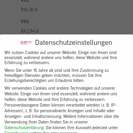
VK3
914,36 €
VK4
842,94 €
Datenschutzeinstellungen
VK5
1042,96 €
Wir nutzen Cookies auf unserer Website. Einige von ihnen sind
essenziell, während andere uns helfen, diese Website und Ihre
Erfahrung zu verbessern.
VK7
Wenn Sie unter 16 Jahre alt sind und Ihre Zustimmung zu
785,77 €
freiwilligen Diensten geben möchten, müssen Sie Ihre
Erziehungsberechtigten um Erlaubnis bitten.
Gruppenprodukt
Wir verwenden Cookies und andere Technologien auf unserer
Website. Einige von ihnen sind essenziell, während andere uns
yosima_designputz_bigb
helfen, diese Website und Ihre Erfahrung zu verbessern.
Personenbezogene Daten können verarbeitet werden (z. B. IP-
Adressen), z. B. für personalisierte Anzeigen und Inhalte oder
Anzeigen- und Inhaltsmessung.
Weitere Informationen über die
Verwendung Ihrer Daten finden Sie in unserer
Datenschutzerklärung
.
Sie können Ihre Auswahl jederzeit unter