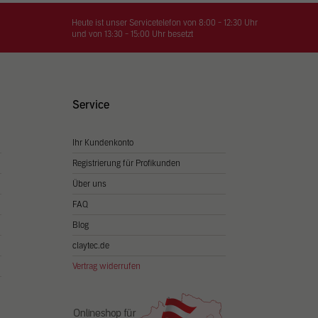
on
hrung
Heute ist unser Servicetelefon von 8:00 - 12:30 Uhr
und von 13:30 - 15:00 Uhr besetzt
n Sie
igen
Service
Ihr Kundenkonto
Zurück
Registrierung für Profikunden
Über uns
FAQ
Blog
claytec.de
Vertrag widerrufen
Statistiken