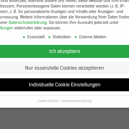
 sind essenziell, während andere uns helfen, diese Website und Ihre Erfa
rbessern.
Personenbezogene Daten können verarbeitet werden (z. B. IP-
sen), z. B. für personalisierte Anzeigen und Inhalte oder Anzeigen- und
tsmessung.
Weitere Informationen über die Verwendung Ihrer Daten finde
serer
Datenschutzerklärung
.
Sie können Ihre Auswahl jederzeit unter
ellungen
widerrufen oder anpassen.
Essenziell
Statistiken
Externe Medien
Ich akzeptiere
Nur essenzielle Cookies akzeptieren
Individuelle Cookie Einstellungen
Cookie-Details
Datenschutzerklärung
Datenschutzeinstellungen
Sie unter 16 Jahre alt sind und Ihre Zustimmung zu freiwilligen Diensten
en, müssen Sie Ihre Erziehungsberechtigten um Erlaubnis bitten.