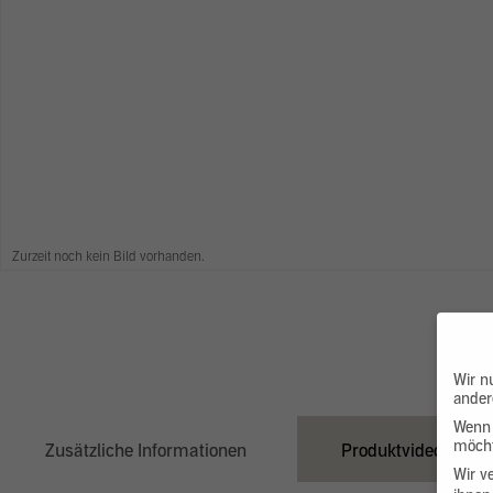
Zurzeit noch kein Bild vorhanden.
Wir n
ander
Wenn 
möcht
Zusätzliche Informationen
Produktvideo
Wir v