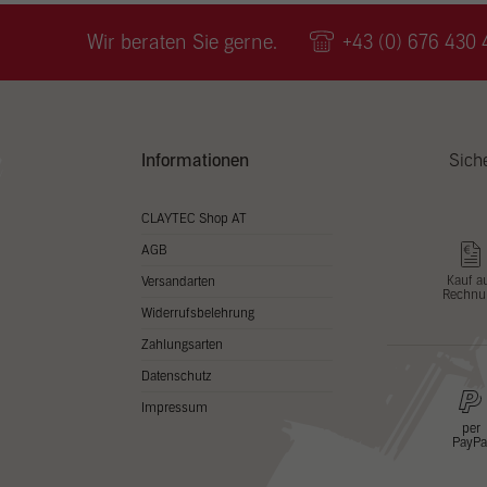
Wir v
ihnen
Wir beraten Sie gerne.
+43 (0) 676 430 
zu ve
Adres
Inhal
in un
Hier 
Zusti
Informationen
Sich
lasse
Al
CLAYTEC Shop AT
AGB
Nu
Kauf a
Versandarten
Rechnu
Daten
Widerrufsbelehrung
Esse
Zahlungsarten
Essen
Datenschutz
Funkt
Impressum
per
PayPa
Stat