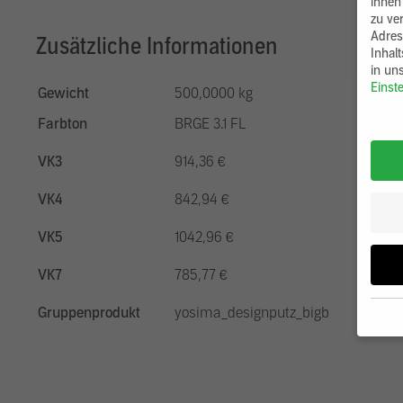
ihnen
zu ve
Adres
Zusätzliche Informationen
Inhal
in un
Einst
Gewicht
500,0000 kg
Farbton
BRGE 3.1 FL
VK3
914,36 €
VK4
842,94 €
VK5
1042,96 €
VK7
785,77 €
Gruppenprodukt
yosima_designputz_bigb
Wenn 
möcht