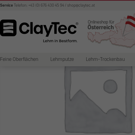
Service
Telefon: +43 (0) 676 430 45 94 / shop@claytec.at
Feine Oberflächen
Lehmputze
Lehm-Trockenbau