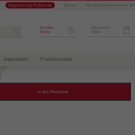
Registrierung Profikunde
Service
Händler/Handwerker vor Ort
Designputz
Kunden
Warenkorb
Konto
0,00
€
Japankellen
Produktmuster
dkosten
In den Warenkorb