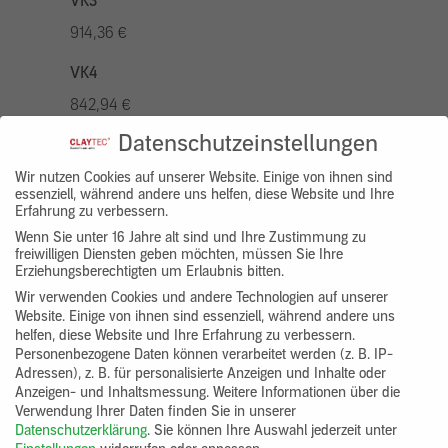
VK3
914,36 €
VK4
842,94 €
Datenschutzeinstellungen
VK5
1042,96 €
Wir nutzen Cookies auf unserer Website. Einige von ihnen sind
essenziell, während andere uns helfen, diese Website und Ihre
Erfahrung zu verbessern.
VK7
Wenn Sie unter 16 Jahre alt sind und Ihre Zustimmung zu
785,77 €
freiwilligen Diensten geben möchten, müssen Sie Ihre
Erziehungsberechtigten um Erlaubnis bitten.
Gruppenprodukt
Wir verwenden Cookies und andere Technologien auf unserer
Website. Einige von ihnen sind essenziell, während andere uns
yosima_designputz_bigb
helfen, diese Website und Ihre Erfahrung zu verbessern.
Personenbezogene Daten können verarbeitet werden (z. B. IP-
Adressen), z. B. für personalisierte Anzeigen und Inhalte oder
Anzeigen- und Inhaltsmessung.
Weitere Informationen über die
Verwendung Ihrer Daten finden Sie in unserer
Datenschutzerklärung
.
Sie können Ihre Auswahl jederzeit unter