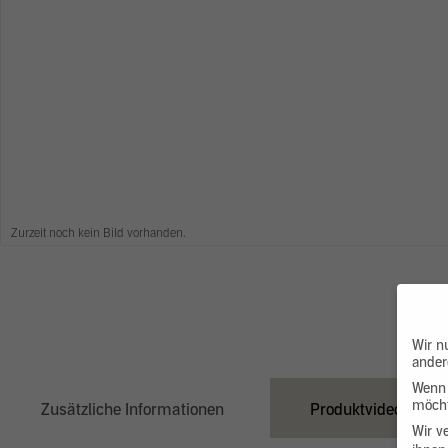
Zurzeit noch kein Bild vorhanden.
Wir n
ander
Wenn 
möcht
Zusätzliche Informationen
Produktvideo
Wir v