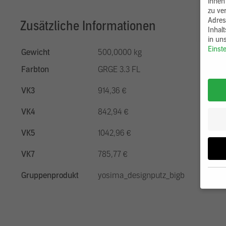
ihnen
zu ve
Adres
Zusätzliche Informationen
Inhal
in un
Einst
Gewicht
500,0000 kg
Farbton
GRGE 3.3 FL
VK3
914,36 €
VK4
842,94 €
VK5
1042,96 €
VK7
785,77 €
Gruppenprodukt
yosima_designputz_bigb
Wenn 
möcht