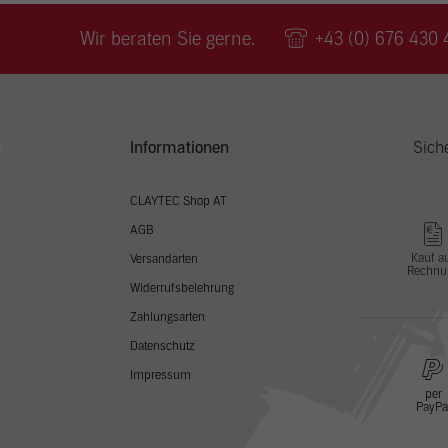
Wir v
ihnen
Wir beraten Sie gerne.
+43 (0) 676 430 
zu ve
Adres
Inhal
in un
Hier 
Zusti
Informationen
Sich
lasse
Al
CLAYTEC Shop AT
AGB
Nu
Kauf a
Versandarten
Rechnu
Daten
Widerrufsbelehrung
Esse
Zahlungsarten
Essen
Datenschutz
Funkt
Impressum
per
PayPa
Stat