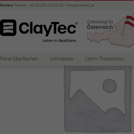
Service
Telefon: +43 (0) 676 430 45 94 / shop@claytec.at
Feine Oberflächen
Lehmputze
Lehm-Trockenbau