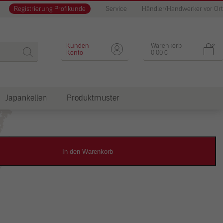
Registrierung Profikunde
Service
Händler/Handwerker vor Ort
Designputz
Kunden
Warenkorb
Konto
0,00
€
Japankellen
Produktmuster
dkosten
In den Warenkorb