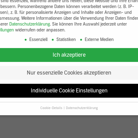
 sind essenziell, während andere uns helfen, diese Website und Ihre Erfa
rbessern.
Personenbezogene Daten können verarbeitet werden (z. B. IP-
sen), z. B. für personalisierte Anzeigen und Inhalte oder Anzeigen- und
tsmessung.
Weitere Informationen über die Verwendung Ihrer Daten finde
serer
Datenschutzerklärung
.
Sie können Ihre Auswahl jederzeit unter
ellungen
widerrufen oder anpassen.
Essenziell
Statistiken
Externe Medien
Ich akzeptiere
Nur essenzielle Cookies akzeptieren
Individuelle Cookie Einstellungen
Cookie-Details
Datenschutzerklärung
Datenschutzeinstellungen
Sie unter 16 Jahre alt sind und Ihre Zustimmung zu freiwilligen Diensten
en, müssen Sie Ihre Erziehungsberechtigten um Erlaubnis bitten.